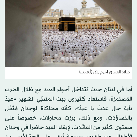
صلاة العيد في الحرم المكي (أ.ف.ب)
أما في لبنان حيث تتداخل أجواء العيد مع ظلال الحرب
المُستمرّة، فاستعاد كثيرون بيت المتنبّي الشهير «عيدٌ
بأية حال عدتَ يا عيدُ»، كأنه محاكاة لوجدان مُثقَل
بالتساؤلات. ومع ذلك، برزت محاولات، خصوصاً على
مستوى كثير من العائلات، لإبقاء العيد حاضراً في وجدان