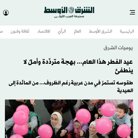
الرئيسية
الشرق الأوسط​
العالم
الرأي
الاقتصاد
ثقافة وفنون
صح
يوميات الشرق
عيد الفطر هذا العام... بهجة متردِّدة وأملٌ لا
ينطفئ
طقوسه تستمرّ في مدن عربية رغم الظروف... من المائدة إلى
العيدية