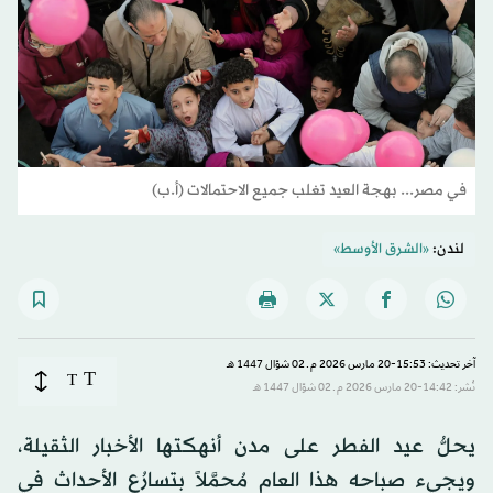
في مصر... بهجة العيد تغلب جميع الاحتمالات (أ.ب)
لندن:
«الشرق الأوسط»
آخر تحديث: 15:53-20 مارس 2026 م ـ 02 شوّال 1447 هـ
T
T
نُشر: 14:42-20 مارس 2026 م ـ 02 شوّال 1447 هـ
يحلُّ عيد الفطر على مدن أنهكتها الأخبار الثقيلة،
ويجيء صباحه هذا العام مُحمَّلاً بتسارُع الأحداث في