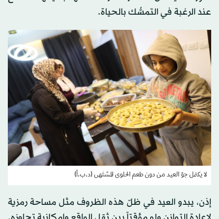
عند الرغبة في التمسُّك بالحياة.
لا يكتمل جوّ العيد من دون طعم الحلوى المُشتَهى (د.ب.أ)
إذن، يبدو العيد في ظلّ هذه الظروف مثل مساحة رمزية
لإعادة التوازن ولو مؤقتاً بين ثقل الواقع وإمكانية تجاوزه.