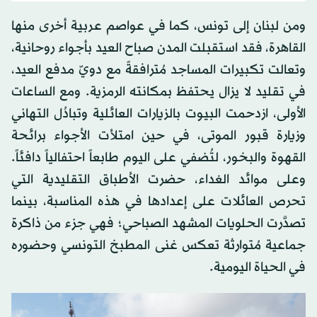
ومن لبنان إلى تونس، كما في عواصم عربية أخرى منها
القاهرة، فقد استقبلت المدن صباح العيد بأجواء روحانية،
وتعالت تكبيرات المساجد مُترافقةً مع دويّ مدفع العيد،
في تقليد لا يزال يحتفظ بمكانته الرمزية. ومع الساعات
الأولى، ازدحمت البيوت بالزيارات العائلية وتبادُل التهاني
وزيارة قبور الموتى، في حين امتلأت الأجواء برائحة
القهوة والبخور، لتُضفي على اليوم طابعاً احتفالياً دافئاً.
وعلى موائد الغداء، حضرت الأطباق التقليدية التي
تحرص العائلات على إعدادها في هذه المناسبة، بينما
تصدَّرت الحلويات المشهد الصباحي؛ فهي جزء من ذاكرة
جماعية مُتوارثة تعكس غنى المطبخ التونسي وحضوره
في الحياة اليومية.