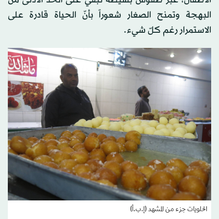
الأطفال، عبر طقوس بسيطة تُبقي على الحدّ الأدنى من
البهجة وتمنح الصغار شعوراً بأنّ الحياة قادرة على
الاستمرار رغم كلّ شيء.
الحلويات جزء من المشهد (إ.ب.أ)