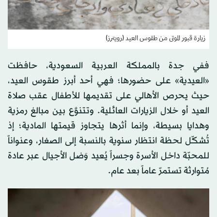
زيارة قبور الموتى من طقوس العيد (رويترز)
ففي جدة بالمملكة العربية السعودية، حافظت
«العيدية» على حضورها؛ فهي أحد أبرز طقوس العيد،
حيث يحرص الأهالي على تقديمها للأطفال عقب صلاة
العيد أو خلال الزيارات العائلية. وتتنوَّع بين مبالغ رمزية
وهدايا بسيطة، وإنما أثرها يتجاوز قيمتها المادية؛ إذ
تُشكّل لحظة انتظار سنوية بالنسبة إلى الصغار، وعنواناً
للمحبّة داخل الأسرة وجسراً يُعيد وَصْل الأجيال عبر عادة
مُتوارثة تستمرّ عاماً بعد عام.