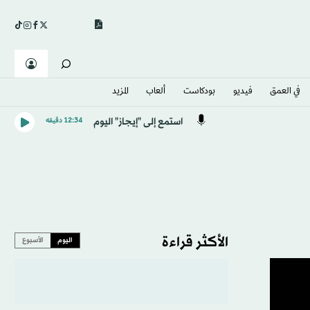
في العمق
فيديو
بودكاست
ألعاب
المزيد
استمع إلى "إيجاز" اليوم
12:34 دقيقه
الأكثر قراءة
اليوم
الأسبوع