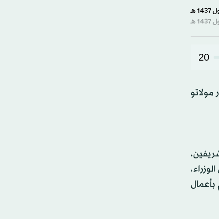
20
 مولاتو
شريفين،
لوزراء،
 بأعمال