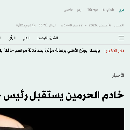
عربي
English
Türkçe
اردو
فارسى
الخميس,
6 أغسطس 2026
-
22 صفَر 1448 هـ
الرياض
℃
35
غيوم متناثرة
الشرق الأوسط​
العالم
الرأي
ا
يايسله يودّع الأهلي برسالة مؤثرة بعد ثلاثة مواسم حافلة با
آخر الأخبار
الأخبار
خادم الحرمين يستقبل رئيس جم