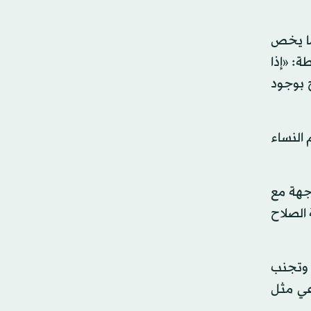
ما يخص
ة: «إذا
 بوجود
النساء
جهة مع
 الصلاح
 وتجنب
عي مثل