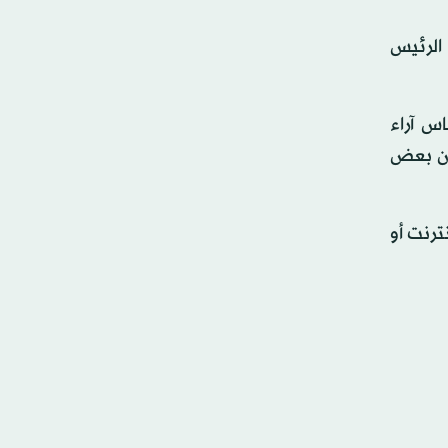
 الرئيس
س آراء
 إن بعض
ترنت أو