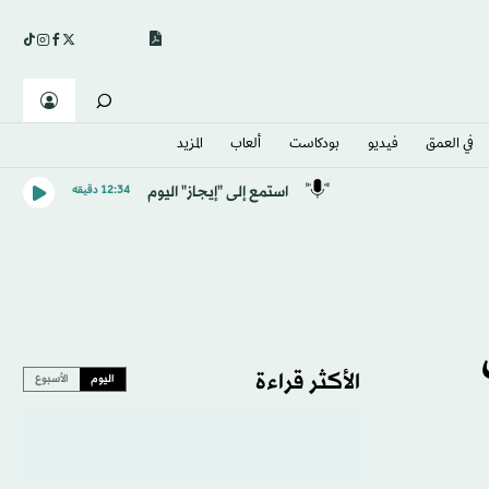
في العمق
فيديو
بودكاست
ألعاب
المزيد
استمع إلى "إيجاز" اليوم
12:34 دقيقه
الأكثر قراءة
اليوم
الأسبوع