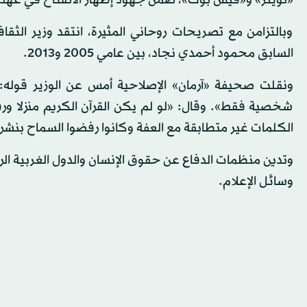
«تويتر» و«فيس بوك»، ضمن جهود إظهار الانفتاح في عهد
وبالتزامن مع تصريحات روحاني المثيرة، انتقد وزير الثقا
السابق محمود أحمدي نجاد، بين عامي 2005 و2013.
ونقلت صحيفة «آرمان» الإصلاحية أمس عن الوزير قوله
شخصية فقط». وقال: «لو لم يكن القرآن الكريم منزلا ورف
الكلمات غير متطابقة مع العفة وكانوا رفضوا السماح بنشر
وتدين منظمات الدفاع عن حقوق الإنسان والدول الغربية الرق
وسائل الإعلام.