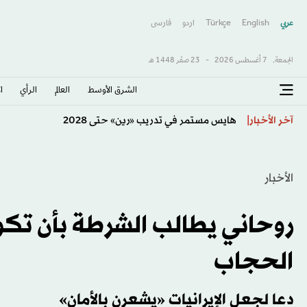
عربي
English
Türkçe
اردو
فارسى
الجمعة,
7 أغسطس 2026
-
23 صفَر 1448 هـ
الشرق الأوسط​
العالم
الرأي
ا
إسبانيا ستفرض عمليات تفتيش للمسافرين القادمين من إيط
آخر الأخبار
الأخبار
روحاني يطالب الشرطة بأن تك
الحجاب
دعا لجعل الإيرانيات «يشعرن بالأمان»