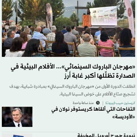
«مهرجان الباروك السينمائي»... الأفلام البيئية في
الصدارة تظلِّلها أكبر غابة أَرز
انطلقت الدورة الأولى من «مهرجان الباروك السينمائي» بمبادرة شبابية، بهدف
تشجيع صنّاع الأفلام على خوض السينما البيئية.
كريستين حبيب (بيروت)
منذ ساعة واحدة
التفاحات التي ألقاها كريستوفر نولان في
«الأوديسة»
نبوءة جورج أورويل المخيفة