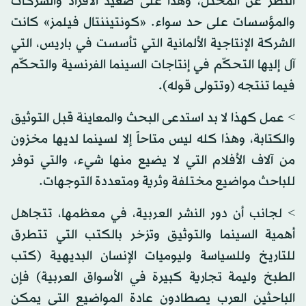
النظر عن المحتل، وهذا على صعيد الأفراد والشركات
والمؤسسات على حد سواء. «كونتيننتال فيلمز» كانت
الشركة الإنتاجية الألمانية التي تأسست في باريس، التي
آل إليها التحكّم في إنتاجات السينما الفرنسية والتحكّم
فيما تنتجه (وتتولى قوله).
> عمل كهذا لا بد استدعى البحث والمعاينة قبل التوثيق
والكتابة، وهذا كله ليس متاحاً إلا لسينما لديها مخزون
من آلاف الأفلام التي لا يضيع منها شيء، والتي توفر
للباحث مواضيع مختلفة وثرية ومتعددة التوجهات.
> لجانب أن دور النشر العربية، في معظمها، تتجاهل
أهمية السينما والتوثيق وتزخر بالكتب التي تتطرق
للتاريخ وللسياسة وليوميات الإنسان البديهية (كتب
الطبخ وليمة تجارية كبيرة في الأسواق العربية) فإن
الباحثين العرب يصطادون عادة المواضيع التي يمكن