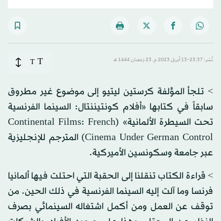
T
نُشر: 23:37-13 أبريل 2023 م ـ 23 رَمضان 1444 هـ
T
> تلجأ المؤلفة كرستين ليتيو إلى موضوع غير مطروق
سابقاً في كتابها «أفلام كونتيننتال: السينما الفرنسية
تحت السيطرة الألمانية» (Continental Films‪:‬ French
Cinema Under German Control) المترجم للإنجليزية
عبر جامعة وسكونسين الأميركية. ‬
> قراءة الكتاب تنقلنا إلى الحقبة التي احتلت فيها ألمانيا
فرنسا وما آلت إليه السينما الفرنسية في ذلك الحين. من
توقف عن العمل ومن أكمل اشتغاله السينمائي بصرف