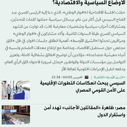
الأوضاع السياسية والاقتصادية؟
حفلت الجلسة الافتتاحية لـ«الحوار الوطني»، الذي دعا إليه الرئيس المصري عبد
الفتاح السيسي قبل أكثر من عام، برسائل سياسية حملتها كلمات المتحدثين،
ومشاركات أحزاب سياسية وشخصيات معارضة كانت قد توارت عن المشهد
السياسي المصري طيلة السنوات الماضية. وأكد مشاركون في «الحوار الوطني»
ومراقبون تحدثوا لـ«الشرق الأوسط»، أهمية انطلاق جلسات الحوار، في ظل «قلق
مجتمعي حول مستقبل الاقتصاد، وبخاصة مع ارتفاع معدلات التضخم وتسببه في
أعباء معيشية متصاعدة»، مؤكدين أن توضيح الحقائق بشفافية كاملة، وتعزيز
التواصل بين مؤسسات الدولة والمواطنين «يمثل ضرورة لاحتواء قلق الرأي العام،
ودفعه لتقبل الإجراءات الحكومية لمعالجة الأز
«الشرق الأوسط» (القاهرة)
الخميس 04/05 - 22:38
السيسي يبحث انعكاسات التطورات الإقليمية
على الأمن القومي المصري
مصر: ظاهرة «المقاتلين الأجانب» تهدد أمن
واستقرار الدول