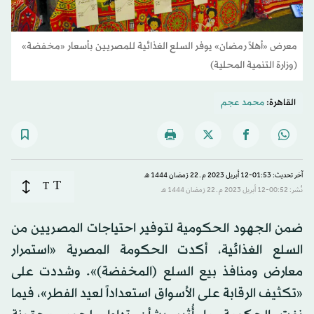
معرض «أهلاً رمضان» يوفر السلع الغذائية للمصريين بأسعار «مخفضة»
(وزارة التنمية المحلية)
القاهرة:
محمد عجم
آخر تحديث: 01:53-12 أبريل 2023 م ـ 22 رَمضان 1444 هـ
T
T
نُشر: 00:52-12 أبريل 2023 م ـ 22 رَمضان 1444 هـ
ضمن الجهود الحكومية لتوفير احتياجات المصريين من
السلع الغذائية، أكدت الحكومة المصرية «استمرار
معارض ومنافذ بيع السلع (المخفضة)». وشددت على
«تكثيف الرقابة على الأسواق استعداداً لعيد الفطر»، فيما