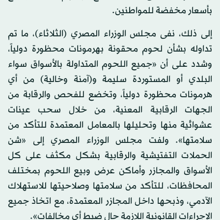
بأسعار مخفضة للمواطنين.
إلى ذلك، نفى مجلس الوزراء المصري (الثلاثاء)، ما تم
تداوله بشأن لحوم محقونة بهرمونات محظورة دولياً،
وشدد على أن «جميع اللحوم المتداولة بالأسواق سواء
البلدي أو المستوردة سليمة و(آمنة وخالية) من أي
هرمونات محظورة دولياً، وتخضع للفحص والرقابة من
الجهات الرقابية المعنية، من خلال سحب عينات
عشوائية منها وتحليلها بالمعامل المعتمدة للتأكد من
سلامتها». ولفت مجلس الوزراء المصري إلى «شن
الحملات التفتيشية والرقابية بشكل مكثف على كل
الأسواق والمجازر وأماكن عرض وبيع اللحوم بمختلف
المحافظات، للتأكد من سلامتها وصلاحيتها للاستهلاك
الآدمي، وذبحها داخل المجازر المعتمدة، مع اتخاذ جميع
الإجراءات القانونية اللازمة حال ضبط أي مخالفات».