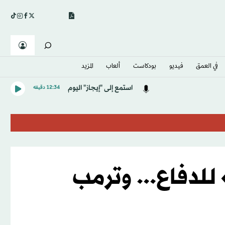
في العمق
فيديو
بودكاست
ألعاب
المزيد
استمع إلى "إيجاز" اليوم
12:34 دقيقه
للدفاع... وترمب