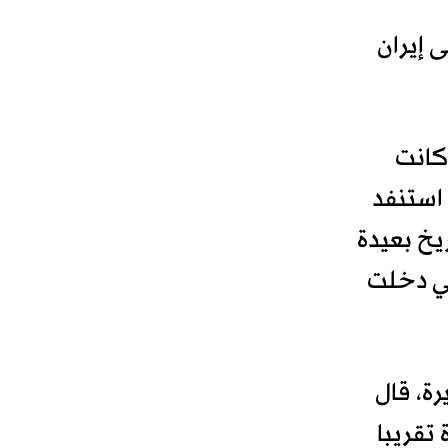
 ​إيران
كانت
استنفد
خ ⁠بعيدة
ي دخلت ​
ة، قال
تقريبا