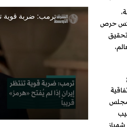
ة،
ترمب: ضربة قوية تنتظ
تعكس حرص
وتحقيق
الم،
فاقية
 مجلس
يب
 شهباز