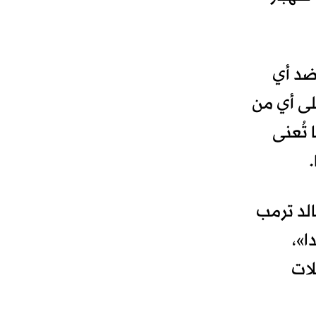
 ضد أي
ى أي من
 تُعنى
.
لد ترمب
ا»،
لات