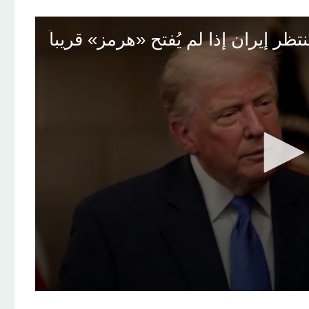
ر إيران إذا لم يُفتح «هرمز» قريباً
0
seconds