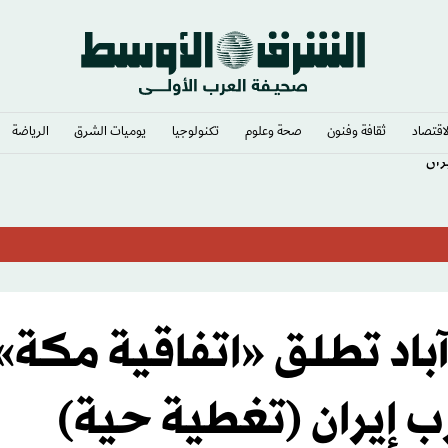
لاقتصاد
ثقافة وفنون
صحة وعلوم
تكنولوجيا
يوميات الشرق​
الرياضة
ران
آباد تطلق «اتفاقية مكة» 
ب إيران (تغطية حية)