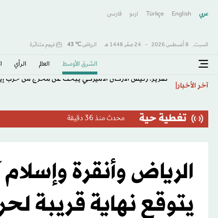
عربي
English
Türkçe
اردو
فارسى
السبت,
8 أغسطس 2026
-
24 صفَر 1448 هـ
الرياض
℃
43
غيوم متناثرة
الشرق الأوسط​
العالم
الرأي
ا
تقرير: رئيس الأركان الأميركي يبحث عن مخرج من حرب إي
آخر الأخبار
تغطية حية
محدث
منذ 36 دقيقة
الرياض وأنقرة وإسلام 
يتوقع نهاية قريبة لحر