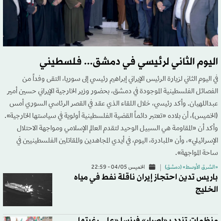
اليوم الثاني لرئيسي في دمشق... فلسطيني
في اليوم الثاني لزيارة الرئيس الإيراني إبراهيم رئيسي إلى سوريا، التقى وفداً من
الفصائل الفلسطينية الموجودة في دمشق، بحضور وزير الخارجية الإيراني حسين أمير
عبداللهيان. وأكد رئيسي، خلال اللقاء الذي عقد في القصر الرئاسي السوري أمس
(الخميس)، أن بلاده «تعتبر دائماً القضية الفلسطينية أولوية في سياستها الخارجية».
وأكد أن «المقاومة هي السبيل الوحيد لتقدم العالم الإسلامي ومواجهة الاحتلال
الإسرائيلي»، وأن «المبادرة، اليوم، في أيدي المجاهدين والمقاتلين الفلسطينيين في
ساحة المواجهة».
«الشرق الأوسط» (دمشق)
الخميس 04/05 - 22:59
باريس تدين احتجاز إيران ناقلة نفط في مياه
الخليج
منظمات تندد بـ«إصرار» فرنسا «على رغبتها