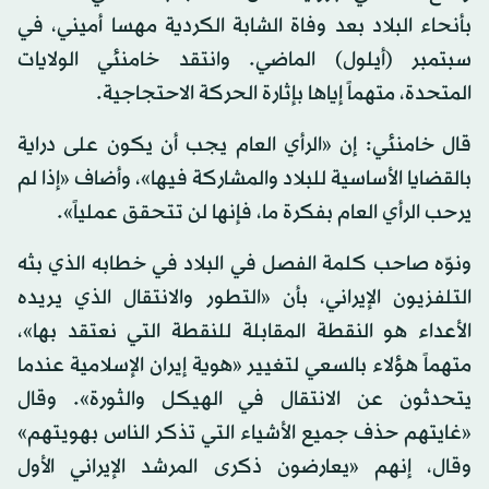
بأنحاء البلاد بعد وفاة الشابة الكردية مهسا أميني، في
سبتمبر (أيلول) الماضي. وانتقد خامنئي الولايات
المتحدة، متهماً إياها بإثارة الحركة الاحتجاجية.
قال خامنئي: إن «الرأي العام يجب أن يكون على دراية
بالقضايا الأساسية للبلاد والمشاركة فيها»، وأضاف «إذا لم
يرحب الرأي العام بفكرة ما، فإنها لن تتحقق عملياً».
ونوّه صاحب كلمة الفصل في البلاد في خطابه الذي بثه
التلفزيون الإيراني، بأن «التطور والانتقال الذي يريده
الأعداء هو النقطة المقابلة للنقطة التي نعتقد بها»،
متهماً هؤلاء بالسعي لتغيير «هوية إيران الإسلامية عندما
يتحدثون عن الانتقال في الهيكل والثورة». وقال
«غايتهم حذف جميع الأشياء التي تذكر الناس بهويتهم»
وقال، إنهم «يعارضون ذكرى المرشد الإيراني الأول