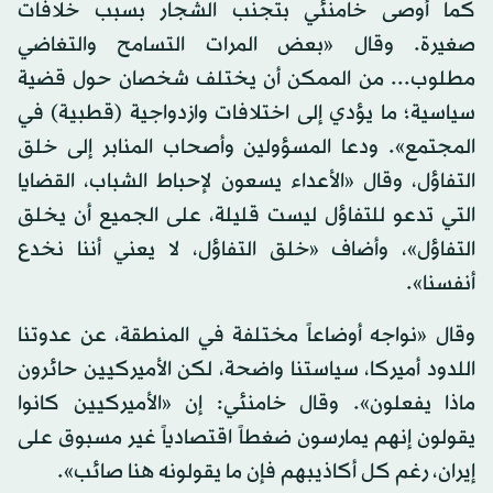
كما أوصى خامنئي بتجنب الشجار بسبب خلافات
صغيرة. وقال «بعض المرات التسامح والتغاضي
مطلوب... من الممكن أن يختلف شخصان حول قضية
سياسية؛ ما يؤدي إلى اختلافات وازدواجية (قطبية) في
المجتمع». ودعا المسؤولين وأصحاب المنابر إلى خلق
التفاؤل، وقال «الأعداء يسعون لإحباط الشباب، القضايا
التي تدعو للتفاؤل ليست قليلة، على الجميع أن يخلق
التفاؤل»، وأضاف «خلق التفاؤل، لا يعني أننا نخدع
أنفسنا».
وقال «نواجه أوضاعاً مختلفة في المنطقة، عن عدوتنا
اللدود أميركا، سياستنا واضحة، لكن الأميركيين حائرون
ماذا يفعلون». وقال خامنئي: إن «الأميركيين كانوا
يقولون إنهم يمارسون ضغطاً اقتصادياً غير مسبوق على
إيران، رغم كل أكاذيبهم فإن ما يقولونه هنا صائب».