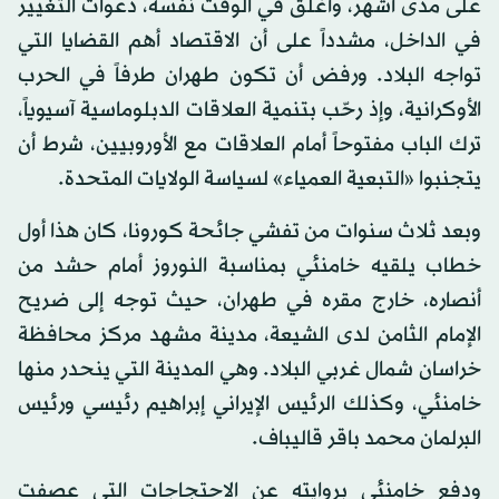
على مدى أشهر، وأغلق في الوقت نفسه، دعوات التغيير
في الداخل، مشدداً على أن الاقتصاد أهم القضايا التي
تواجه البلاد. ورفض أن تكون طهران طرفاً في الحرب
الأوكرانية، وإذ رحّب بتنمية العلاقات الدبلوماسية آسيوياً،
ترك الباب مفتوحاً أمام العلاقات مع الأوروبيين، شرط أن
يتجنبوا «التبعية العمياء» لسياسة الولايات المتحدة.
وبعد ثلاث سنوات من تفشي جائحة كورونا، كان هذا أول
خطاب يلقيه خامنئي بمناسبة النوروز أمام حشد من
أنصاره، خارج مقره في طهران، حيث توجه إلى ضريح
الإمام الثامن لدى الشيعة، مدينة مشهد مركز محافظة
خراسان شمال غربي البلاد. وهي المدينة التي ينحدر منها
خامنئي، وكذلك الرئيس الإيراني إبراهيم رئيسي ورئيس
البرلمان محمد باقر قاليباف.
ودفع خامنئي بروايته عن الاحتجاجات التي عصفت