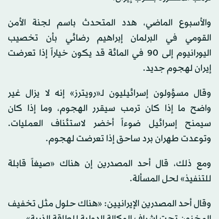
والأسبوع الماضي، هدد المتحدث باسم لجنة الأمن
القومي في البرلمان إبراهيم رضائي بأن تخصيب
اليورانيوم إلى 90 في المائة قد يكون خياراً إذا تعرضت
إيران لهجوم جديد.
وقال مسؤولون إسرائيليون لـ«رويترز» إنه لا يزال غير
واضح ما إذا كان ترمب سيقرر الهجوم، وما إذا كان
سيمنح إسرائيل ضوءاً أخضر لاستئناف العمليات.
وتوعدت طهران برد ساحق إذا تعرضت لهجوم.
ومع ذلك، قال أحد المصدرين إن هناك «صيغاً قابلة
للتنفيذ» لحل المسألة.
وقال أحد المصدرين الإيرانيين: «هناك حلول مثل تخفيف
المخزون تحت إشراف الوكالة الدولية للطاقة الذرية».