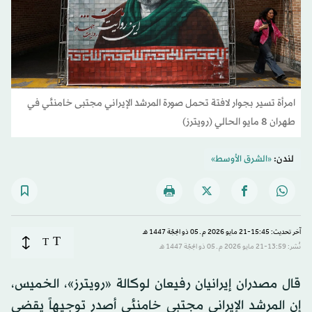
امرأة تسير بجوار لافتة تحمل صورة المرشد الإيراني مجتبى خامنئي في
طهران 8 مايو الحالي (رويترز)
لندن:
«الشرق الأوسط»
آخر تحديث: 15:45-21 مايو 2026 م ـ 05 ذو الحِجّة 1447 هـ
T
T
نُشر: 13:59-21 مايو 2026 م ـ 05 ذو الحِجّة 1447 هـ
قال مصدران إيرانيان رفيعان لوكالة «رويترز»، الخميس،
إن المرشد الإيراني مجتبى خامنئي أصدر توجيهاً يقضي