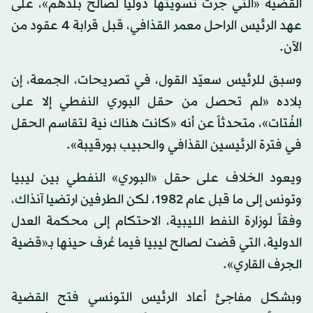
القضية «التي جرت تسويتها دولياً لصالح بلدهم»، على
عهد الرئيس الراحل معمر القذافي، قبل قرابة 4 عقود من
الآن.
وسبق للرئيس سعيّد القول، في تصريحات، الجمعة، إن
بلاده «لم تحصل من حقل البوري النفطي إلا على
الفُتات»، متحدثاً عن أنه «كانت هناك نية لتقاسم الحقل
في فترة الرئيسين القذافي والحبيب بورقيبة».
ويعود الخلاف على حقل «البوري» النفطي بين ليبيا
وتونس إلى ما قبل عام 1982، لكن الطرفين ارتضيا آنذاك،
وفقاً لوزارة النفط الليبية، الاحتكام إلى محكمة العدل
الدولية، التي قضت لصالح ليبيا فيما عُرف حينها بـ«قضية
الجرف القاري».
وبشكل مفاجئ أعاد الرئيس التونسي فتح القضية