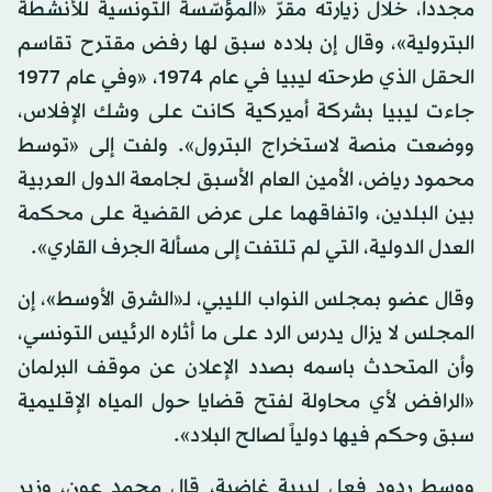
مجدداً، خلال زيارته مقرّ «المؤسّسة التونسية للأنشطة
البترولية»، وقال إن بلاده سبق لها رفض مقترح تقاسم
الحقل الذي طرحته ليبيا في عام 1974، «وفي عام 1977
جاءت ليبيا بشركة أميركية كانت على وشك الإفلاس،
ووضعت منصة لاستخراج البترول». ولفت إلى «توسط
محمود رياض، الأمين العام الأسبق لجامعة الدول العربية
بين البلدين، واتفاقهما على عرض القضية على محكمة
العدل الدولية، التي لم تلتفت إلى مسألة الجرف القاري».
وقال عضو بمجلس النواب الليبي، لـ«الشرق الأوسط»، إن
المجلس لا يزال يدرس الرد على ما أثاره الرئيس التونسي،
وأن المتحدث باسمه بصدد الإعلان عن موقف البرلمان
«الرافض لأي محاولة لفتح قضايا حول المياه الإقليمية
سبق وحكم فيها دولياً لصالح البلاد».
ووسط ردود فعل ليبية غاضبة، قال محمد عون، وزير