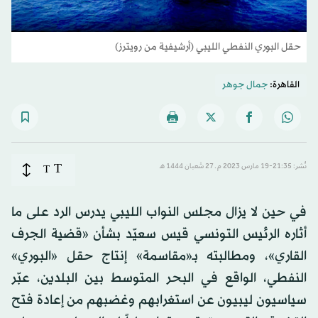
حقل البوري النفطي الليبي (أرشيفية من رويترز)
القاهرة:
جمال جوهر
T
نُشر: 21:35-19 مارس 2023 م ـ 27 شَعبان 1444 هـ
T
في حين لا يزال مجلس النواب الليبي يدرس الرد على ما
أثاره الرئيس التونسي قيس سعيّد بشأن «قضية الجرف
القاري»، ومطالبته بـ«مقاسمة» إنتاج حقل «البوري»
النفطي، الواقع في البحر المتوسط بين البلدين، عبّر
سياسيون ليبيون عن استغرابهم وغضبهم من إعادة فتح