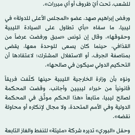
للشعب، تحت أيّ ظروف أو أي مبررات».
ورفض إبراهيم صهد، عضو «المجلس الأعلى للدولة» في
ليبيا، ما سمّاه «بأي تطاول على السيادة الليبية
وحقوقها»، وقال إن تونس «سبق ورفضت عرضاً من
القذافي، حينما كان يسعى للوحدة معها، يقضى
بمناصفة الجرف، أو الاستغلال المشترك؛ لاعتقادها أن
التحكيم الدولي سيكون في صالحها».
ونوّه بأن وزارة الخارجية الليبية حينها كلّفت فريقاً
قانونياً من خبراء ليبيين وأجانب، وقضت المحكمة
لصالح ليبيا، متابعاً «هذا الحكم موثَّق في المحكمة
الدولية وفي الأمم المتحدة، ولا مجال لإنكاره أو محاولة
نقضه».
وحقل «البوري» تديره شركة «مليتة» للنفط والغاز التابعة