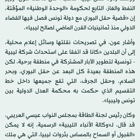
النفط والغاز، التابع لحكومة «الوحدة الوطنية» المؤقتة،
إن «قضية حقل البوري مع دولة تونس فصل فيها القضاء
الدولي منذ ثمانينيات القرن الماضي لصالح ليبيا».
وأشار عون، في تصريحات نقلتها وسائل إعلام محلية،
إلى أن البلدين «كانا قد اتفقا على استحداث شركة ليبية
- تونسية لتطوير الآبار المشتركة في منطقة برحية، لكن
هذه المنطقة بعيدة كل البعد عن حقل البوري، وبحر
السلام، وحقل الجرف، التي تقع جميعها داخل خط
التقسيم الذي حكمت به محكمة العدل الدولية بين
تونس وليبيا».
وكان رئيس لجنة الطاقة بمجلس النواب عيسي العريبي،
قد قال، لـ«وكالة الأنباء الليبية» الرسمية، إنه لا يمكن
«القبول أو السماح بالمساس بثروات ليبيا، التي هي مِلك