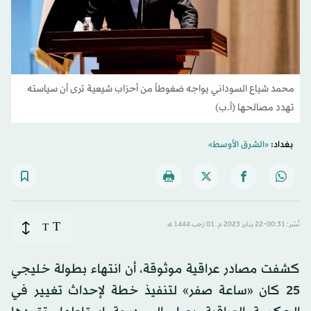
محمد شياع السوداني يواجه ضغوطاً من أحزاب شيعية ترى أن سياسته
تهدد مصالحها (أ.ب)
بغداد:
«الشرق الأوسط»
T
نُشر: 00:31-22 يناير 2023 م ـ 01 رَجب 1444 هـ
T
كشفت مصادر عراقية موثوقة، أن انتهاء بطولة خليجي
25 كان «ساعة صفر» لتنفيذ خطة لإحداث تغيير في