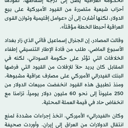
الحكومة العراقية يصل إلى درجة إسقاطها، تقودها
أحزاب شيعية متضررة من القيود الأميركية على بيع
الدولار، لكنها أشارت إلى أن «عوامل إقليمية وتوازن القوى
العراقية أحبطا الخطة مؤقتاً».
وقالت المصادر، إن الجنرال إسماعيل قاآني الذي زار بغداد
الأسبوع الماضي، طلب من قادة الإطار التنسيقي إطفاء
الخلافات التي تؤثر على حكومة السوداني، لكنه في
المقابل كان يريد حلاً للإفلات من القيود التي فرضها
البنك الفيدرالي الأميركي على مصارف عراقية مشبوهة.
ومنذ تطبيق هذه القيود انخفضت مبيعات الدولار من
250 مليوناً إلى نحو 60 مليون دولار يومياً، تزامنا مع
انخفاض حاد في قيمة العملة المحلية.
وكان «الفيدرالي» الأميركي، اتخذ إجراءات مشددة لمنع
انتقال الدولارات من العراق إلى إيران. وأوردت صحيفة