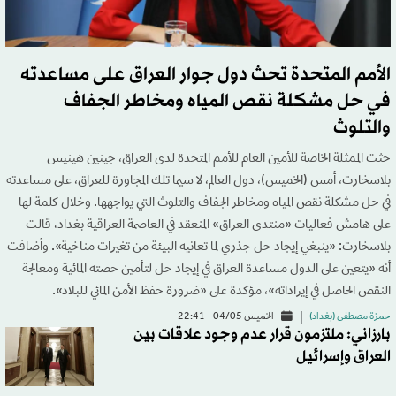
الأمم المتحدة تحث دول جوار العراق على مساعدته
في حل مشكلة نقص المياه ومخاطر الجفاف
والتلوث
حثت الممثلة الخاصة للأمين العام للأمم المتحدة لدى العراق، جينين هينيس
بلاسخارت، أمس (الخميس)، دول العالم، لا سيما تلك المجاورة للعراق، على مساعدته
في حل مشكلة نقص المياه ومخاطر الجفاف والتلوث التي يواجهها. وخلال كلمة لها
على هامش فعاليات «منتدى العراق» المنعقد في العاصمة العراقية بغداد، قالت
بلاسخارت: «ينبغي إيجاد حل جذري لما تعانيه البيئة من تغيرات مناخية». وأضافت
أنه «يتعين على الدول مساعدة العراق في إيجاد حل لتأمين حصته المائية ومعالجة
النقص الحاصل في إيراداته»، مؤكدة على «ضرورة حفظ الأمن المائي للبلاد».
حمزة مصطفى (بغداد)
الخميس 04/05 - 22:41
بارزاني: ملتزمون قرار عدم وجود علاقات بين
العراق وإسرائيل