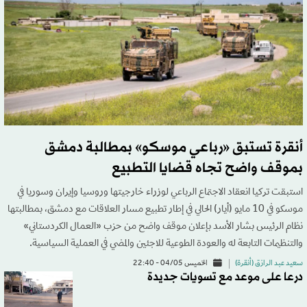
أنقرة تستبق «رباعي موسكو» بمطالبة دمشق
بموقف واضح تجاه قضايا التطبيع
استبقت تركيا انعقاد الاجتماع الرباعي لوزراء خارجيتها وروسيا وإيران وسوريا في
موسكو في 10 مايو (أيار) الحالي في إطار تطبيع مسار العلاقات مع دمشق، بمطالبتها
نظام الرئيس بشار الأسد بإعلان موقف واضح من حزب «العمال الكردستاني»
والتنظيمات التابعة له والعودة الطوعية للاجئين والمضي في العملية السياسية.
سعيد عبد الرازق (أنقرة)
الخميس 04/05 - 22:40
درعا على موعد مع تسويات جديدة