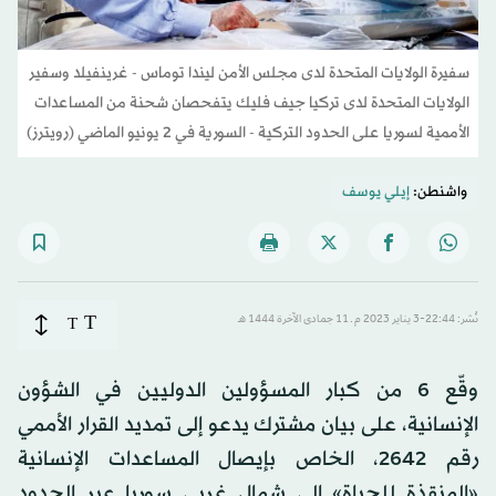
سفيرة الولايات المتحدة لدى مجلس الأمن ليندا توماس - غرينفيلد وسفير
الولايات المتحدة لدى تركيا جيف فليك يتفحصان شحنة من المساعدات
الأممية لسوريا على الحدود التركية - السورية في 2 يونيو الماضي (رويترز)
واشنطن:
إيلي يوسف
T
نُشر: 22:44-3 يناير 2023 م ـ 11 جمادى الآخرة 1444 هـ
T
وقّع 6 من كبار المسؤولين الدوليين في الشؤون
الإنسانية، على بيان مشترك يدعو إلى تمديد القرار الأممي
رقم 2642، الخاص بإيصال المساعدات الإنسانية
«المنقذة للحياة» إلى شمال غربي سوريا عبر الحدود