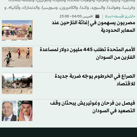
وماليزيا، وكينيا، وتنزانيا، والولايات المتحدة، وتشيك، والبرازيل، والمملكة المتحدة،
وفرنسا، وهولندا، والسويد، وكندا، والكاميرون، وسويسرا، والدنمارك، وألمانيا». و
«الشرق الأوسط» (جدة)
الخميس 04/05 - 23:00
مصريون يسهمون في إغاثة النازحين عند
المعابر الحدودية
الأمم المتحدة تطلب 445 مليون دولار لمساعدة
الفارين من السودان
الصراع في الخرطوم يوجّه ضربة جديدة
للاقتصاد
فيصل بن فرحان وغوتيريش يبحثان وقف
التصعيد في السودان