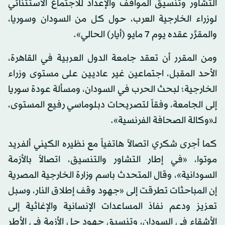
التشاور وتنسيق المواقف والإعداد للاجتماع الاستثنائي
لوزراء الخارجية العرب، حول كل من السودان وسوريا،
والمقرَّر عقده يوم 7 مايو (أيار) الحالي».
ومن المقرر أن تعقد جامعة الدول العربية في القاهرة،
الأحد المقبل، اجتماعين غير عاديين على مستوى وزراء
الخارجية؛ لبحث الحرب في السودان، ومسألة عودة سوريا
إلى الجامعة، وفقاً لتصريحات دبلوماسي رفيع المستوى،
لـ«وكالة الصحافة الفرنسية».
كما أجرى شكري اتصالاً هاتفياً مع نظيره الكيني ألفريد
موتوا، «في إطار التشاور والتنسيق، اتصالاً بالأزمة
السودانية»، وقال المتحدث باسم وزارة الخارجية المصرية
إن المباحثات تطرقت إلى «جهود وقف إطلاق النار، وسبل
تعزيز ودعم نفاذ المساعدات الإنسانية والإغاثية إلى
الأشقاء في السودان، وتنسيق جهود حل الأزمة في الأطر