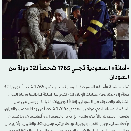
«أمانة» السعودية تجلي 1765 شخصاً لـ32 دولة من
السودان
نقلت سفينة «أمانة» السعودية، اليوم (الخميس)، نحو 1765 شخصاً ينتمون لـ32
دولة، إلى جدة، ضمن عمليات الإجلاء التي تقوم بها المملكة لمواطنيها ورعايا الدول
الشقيقة والصديقة من السودان، إنفاذاً لتوجيهات القيادة. ووصل على متن
السفينة، مساء اليوم، مواطن سعودي و1765 شخصاً من رعايا «مصر، والعراق،
وتونس، وسوريا، والأردن، واليمن، وإريتريا، والصومال، وأفغانستان، وباكستان،
وأفغانستان، وجزر القمر، ونيجيريا، وبنغلاديش، وسيريلانكا، والفلبين، وأذربيجان،