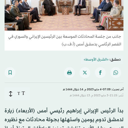
جانب من جلسة المحادثات الموسعة بين الرئيسين الإيراني والسوري في
القصر الرئاسي بدمشق أمس (أ.ف.ب)
دمشق:
«الشرق الأوسط»
آخر تحديث: 07:09-4 مايو 2023 م ـ 14 شوّال 1444 هـ
T
T
نُشر: 21:25-3 مايو 2023 م ـ 13 شوّال 1444 هـ
بدأ الرئيس الإيراني إبراهيم رئيسي أمس (الأربعاء) زيارة
لدمشق تدوم يومين واستهلها بجولة محادثات مع نظيره