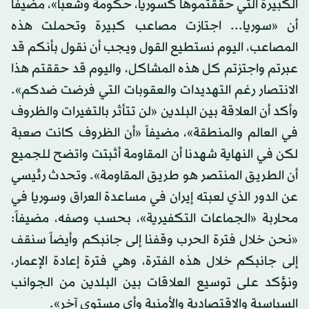
الكبيرة التي حققتموها كسوريا، حكومة وشعباً»، مضيفاً
أن «سوريا... اجتازت مصاعب كبيرة وتحملت هذه
المصاعب، اليوم نستطيع القول ويجب أن نقول بأنكم قد
عبرتم واجتزتم كل هذه المشاكل، واليوم قد حققتم هذا
الانتصار رغم التهديدات والعقوبات التي فرضت ضدكم».
وأكد أن العلاقة بين البلدين «لن تتأثر بالتغيرات والظروف
في العالم والمنطقة»، مضيفاً «أن الظروف كانت صعبة
لكن في النهاية شهدنا أن المقاومة أثبتت واتضح للجميع
أن الطريق المنتصر هو طريق المقاومة». وتحدث رئيسي
عن الدور الذي لعبته إيران في مساعدة العراق وسوريا في
محاربة «الجماعات التكفيرية»، بحسب وصفه، مضيفاً:
«نحن خلال فترة الحرب وقفنا إلى جانبكم وأيضاً سنقف
إلى جانبكم خلال هذه الفترة، وهي فترة إعادة الإعمار،
ونؤكد على توسيع العلاقات بين البلدين من الجوانب
السياسية والاقتصادية والأمنية وأي مستوى آخر».