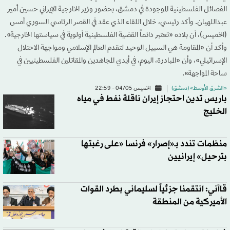
الفصائل الفلسطينية الموجودة في دمشق، بحضور وزير الخارجية الإيراني حسين أمير
عبداللهيان. وأكد رئيسي، خلال اللقاء الذي عقد في القصر الرئاسي السوري أمس
(الخميس)، أن بلاده «تعتبر دائماً القضية الفلسطينية أولوية في سياستها الخارجية».
وأكد أن «المقاومة هي السبيل الوحيد لتقدم العالم الإسلامي ومواجهة الاحتلال
الإسرائيلي»، وأن «المبادرة، اليوم، في أيدي المجاهدين والمقاتلين الفلسطينيين في
ساحة المواجهة».
«الشرق الأوسط» (دمشق)
الخميس 04/05 - 22:59
باريس تدين احتجاز إيران ناقلة نفط في مياه
الخليج
منظمات تندد بـ«إصرار» فرنسا «على رغبتها
بترحيل» إيرانيين
قاآني: انتقمنا جزئياً لسليماني بطرد القوات
الأميركية من المنطقة