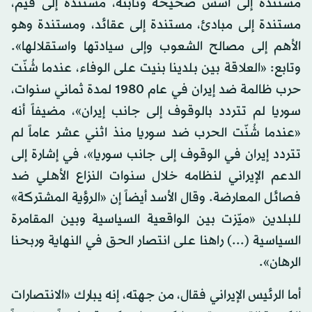
مستندة إلى أسس صحيحة وثابتة، مستندة إلى قيم،
مستندة إلى مبادئ، مستندة إلى عقائد، ومستندة وهو
الأهم إلى مصالح الشعوب وإلى سيادتها واستقلالها».
وتابع: «العلاقة بين بلدينا بنيت على الوفاء، عندما شُنّت
حرب ظالمة ضد إيران في عام 1980 لمدة ثماني سنوات،
سوريا لم تتردد بالوقوف إلى جانب إيران»، مضيفاً أنه
«عندما شُنّت الحرب ضد سوريا منذ اثني عشر عاماً لم
تتردد إيران في الوقوف إلى جانب سوريا»، في إشارة إلى
الدعم الإيراني لنظامه خلال سنوات النزاع الأهلي ضد
فصائل المعارضة. وقال الأسد أيضاً إن «الرؤية المشتركة»
للبلدين «ميّزت بين الواقعية السياسية وبين المقامرة
السياسية (...) راهنا على انتصار الحق في النهاية وربحنا
الرهان».
أما الرئيس الإيراني فقال، من جهته، إنه يبارك «الانتصارات