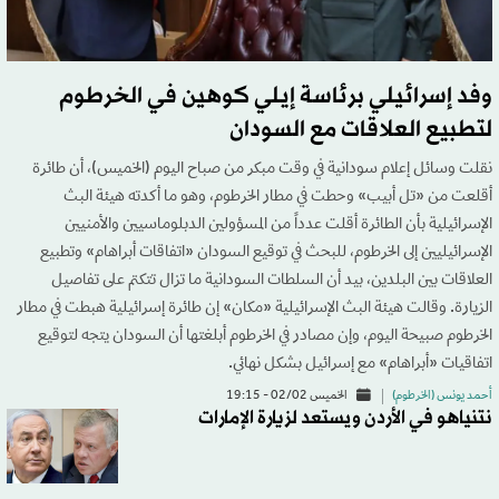
وفد إسرائيلي برئاسة إيلي كوهين في الخرطوم
لتطبيع العلاقات مع السودان
نقلت وسائل إعلام سودانية في وقت مبكر من صباح اليوم (الخميس)، أن طائرة
أقلعت من «تل أبيب» وحطت في مطار الخرطوم، وهو ما أكدته هيئة البث
الإسرائيلية بأن الطائرة أقلت عدداً من المسؤولين الدبلوماسيين والأمنيين
الإسرائيليين إلى الخرطوم، للبحث في توقيع السودان «اتفاقات أبراهام» وتطبيع
العلاقات بين البلدين، بيد أن السلطات السودانية ما تزال تتكتم على تفاصيل
الزيارة. وقالت هيئة البث الإسرائيلية «مكان» إن طائرة إسرائيلية هبطت في مطار
الخرطوم صبيحة اليوم، وإن مصادر في الخرطوم أبلغتها أن السودان يتجه لتوقيع
اتفاقيات «أبراهام» مع إسرائيل بشكل نهائي.
أحمد يونس (الخرطوم)
الخميس 02/02 - 19:15
نتنياهو في الأردن ويستعد لزيارة الإمارات