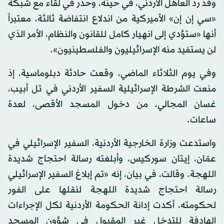
وقد رد العاهل الأردني، في حينه، وحذر في لقاء مع شبكة
«سي إن إن» الأميركية من اندلاع انتفاضة ثالثة، معتبراً
أنها «ستؤدي إلى انهيار كامل للقانون والنظام، الأمر الذي
لن يستفيد منه الإسرائيليون والفلسطينيون».
وفي يوم الثلاثاء الماضي، وقعت حادثة دبلوماسية، إذ
منعت الشرطة الإسرائيلية السفير الأردني في تل أبيب،
غسان المجالي، من دخول المسجد الأقصى، لعدة
ساعات.
واستدعت وزارة الخارجية الأردنية، السفير الإسرائيلي في
عمّان، إيتان سوركيس، وأبلغته رسالة احتجاج شديدة
اللهجة. وقالت، في بيان، إنه «تم إبلاغ السفير الإسرائيلي
رسالة احتجاج شديدة اللهجة لنقلها على الفور
لحكومته، أكدت إدانة الحكومة الأردنية لكل الإجراءات
الهادفة للتدخل غير المقبول في شؤون المسجد