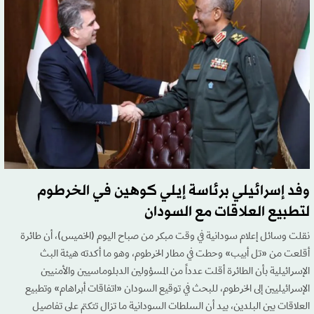
وفد إسرائيلي برئاسة إيلي كوهين في الخرطوم
لتطبيع العلاقات مع السودان
نقلت وسائل إعلام سودانية في وقت مبكر من صباح اليوم (الخميس)، أن طائرة
أقلعت من «تل أبيب» وحطت في مطار الخرطوم، وهو ما أكدته هيئة البث
الإسرائيلية بأن الطائرة أقلت عدداً من المسؤولين الدبلوماسيين والأمنيين
الإسرائيليين إلى الخرطوم، للبحث في توقيع السودان «اتفاقات أبراهام» وتطبيع
العلاقات بين البلدين، بيد أن السلطات السودانية ما تزال تتكتم على تفاصيل