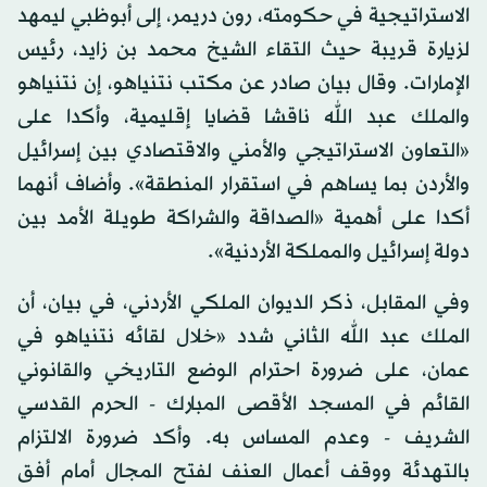
الاستراتيجية في حكومته، رون دريمر، إلى أبوظبي ليمهد
لزيارة قريبة حيث التقاء الشيخ محمد بن زايد، رئيس
الإمارات. وقال بيان صادر عن مكتب نتنياهو، إن نتنياهو
والملك عبد الله ناقشا قضايا إقليمية، وأكدا على
«التعاون الاستراتيجي والأمني والاقتصادي بين إسرائيل
والأردن بما يساهم في استقرار المنطقة». وأضاف أنهما
أكدا على أهمية «الصداقة والشراكة طويلة الأمد بين
دولة إسرائيل والمملكة الأردنية».
وفي المقابل، ذكر الديوان الملكي الأردني، في بيان، أن
الملك عبد الله الثاني شدد «خلال لقائه نتنياهو في
عمان، على ضرورة احترام الوضع التاريخي والقانوني
القائم في المسجد الأقصى المبارك - الحرم القدسي
الشريف - وعدم المساس به. وأكد ضرورة الالتزام
بالتهدئة ووقف أعمال العنف لفتح المجال أمام أفق