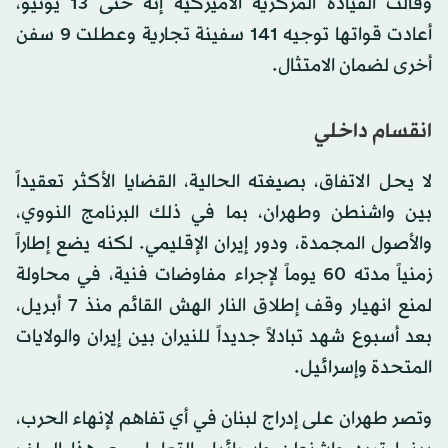
وقالت القيادة المركزية الأميركية إنه حتى 13 يونيو،
أعادت قواتها توجيه 141 سفينة تجارية وعطلت 9 سفن
أخرى لضمان الامتثال.
انقسام داخلي
لا يحل الاتفاق، بصيغته الحالية، القضايا الأكثر تعقيداً
بين واشنطن وطهران، بما في ذلك البرنامج النووي،
والأصول المجمدة، ودور إيران الإقليمي. لكنه يضع إطاراً
زمنياً مدته 60 يوماً لإجراء مفاوضات فنية، في محاولة
لمنع انهيار وقف إطلاق النار الهش القائم منذ 7 أبريل،
بعد أسبوع شهد تبادلاً جديداً للنيران بين إيران والولايات
المتحدة وإسرائيل.
وتصر طهران على إدراج لبنان في أي تفاهم لإنهاء الحرب،