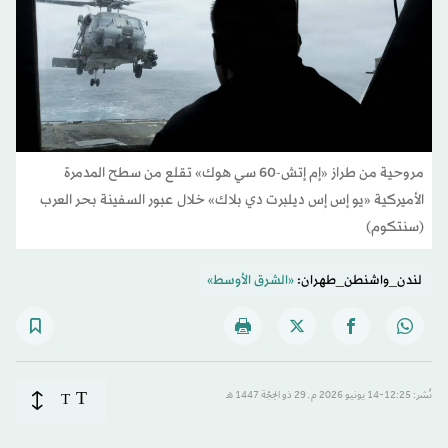
مروحية من طراز «إم إتش-60 سي هوك» تقلع من سطح المدمرة
الأميركية «يو إس إس ديلبرت دي بلاك» خلال عبور السفينة بحر العرب
(سنتكوم)
لندن_واشنطن_طهران:
«الشرق الأوسط»
T
نُشر: 12:25-14 يونيو 2026 م ـ 29 ذو الحِجّة 1447 هـ
T