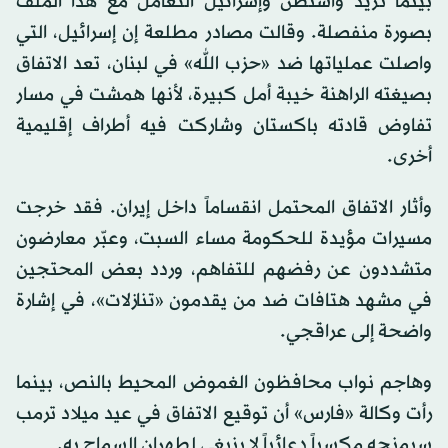
بينما تريد واشنطن وإسرائيل التعامل مع هذا الملف
بصورة منفصلة. وقالت مصادر مطلعة إن إسرائيل، التي
واصلت عملياتها ضد «حزب الله» في لبنان، تعد الاتفاق
بصيغته الراهنة خيبة أمل كبيرة، لأنها همشت في مسار
تفاوض قادته باكستان وشاركت فيه أطراف إقليمية
أخرى.
وأثار الاتفاق المحتمل انقساماً داخل إيران. فقد خرجت
مسيرات مؤيدة للحكومة مساء السبت، وعبّر معارضون
متشددون عن رفضهم للتفاهم، وردد بعض المحتجين
في مشهد هتافات ضد من يقدمون «تنازلات»، في إشارة
واضحة إلى عراقجي.
وهاجم نواب محافظون الغموض المحيط بالنص، بينما
رأت وكالة «فارس» أن توقيع الاتفاق في عيد ميلاد ترمب
سيمنحه مكسباً دعائياً لا ينبغي لطهران السماح به.