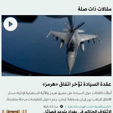
مقالات ذات صلة
عقدة السيادة تؤخر اتفاق «هرمز»
أبطأت الخلافات حول السيادة على مضيق هرمز والآلية المستقبلية لإدارته مسار
الاتفاق المرتقب بين إيران وسلطنة عُمان، رغم دخول المفاوضات مرحلة متقدمة.
«الشرق الأوسط» (لندن-طهران-واشنطن)
منذ 12 دقيقة
الائتلاف الحاكم في بغداد يتوعد فصائل