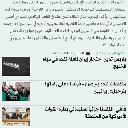
في اليوم الثاني لزيارة الرئيس الإيراني إبراهيم رئيسي إلى سوريا، التقى وفداً من
الفصائل الفلسطينية الموجودة في دمشق، بحضور وزير الخارجية الإيراني حسين أمير
عبداللهيان. وأكد رئيسي، خلال اللقاء الذي عقد في القصر الرئاسي السوري أمس
(الخميس)، أن بلاده «تعتبر دائماً القضية الفلسطينية أولوية في سياستها الخارجية».
وأكد أن «المقاومة هي السبيل الوحيد لتقدم العالم الإسلامي ومواجهة الاحتلال
الإسرائيلي»، وأن «المبادرة، اليوم، في أيدي المجاهدين والمقاتلين الفلسطينيين في
ساحة المواجهة».
«الشرق الأوسط» (دمشق)
الخميس 04/05 - 22:59
باريس تدين احتجاز إيران ناقلة نفط في مياه
الخليج
منظمات تندد بـ«إصرار» فرنسا «على رغبتها
بترحيل» إيرانيين
قاآني: انتقمنا جزئياً لسليماني بطرد القوات
الأميركية من المنطقة