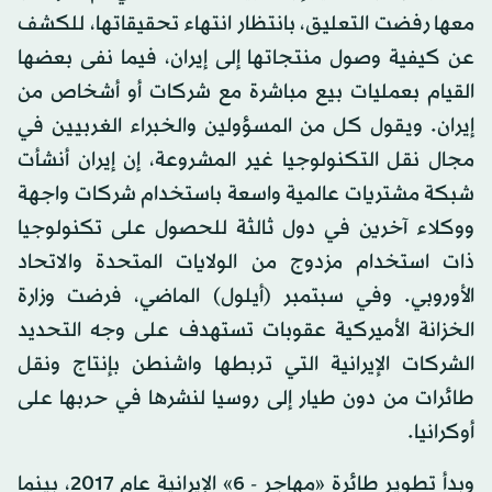
معها رفضت التعليق، بانتظار انتهاء تحقيقاتها، للكشف
عن كيفية وصول منتجاتها إلى إيران، فيما نفى بعضها
القيام بعمليات بيع مباشرة مع شركات أو أشخاص من
إيران. ويقول كل من المسؤولين والخبراء الغربيين في
مجال نقل التكنولوجيا غير المشروعة، إن إيران أنشأت
شبكة مشتريات عالمية واسعة باستخدام شركات واجهة
ووكلاء آخرين في دول ثالثة للحصول على تكنولوجيا
ذات استخدام مزدوج من الولايات المتحدة والاتحاد
الأوروبي. وفي سبتمبر (أيلول) الماضي، فرضت وزارة
الخزانة الأميركية عقوبات تستهدف على وجه التحديد
الشركات الإيرانية التي تربطها واشنطن بإنتاج ونقل
طائرات من دون طيار إلى روسيا لنشرها في حربها على
أوكرانيا.
وبدأ تطوير طائرة «مهاجر - 6» الإيرانية عام 2017، بينما