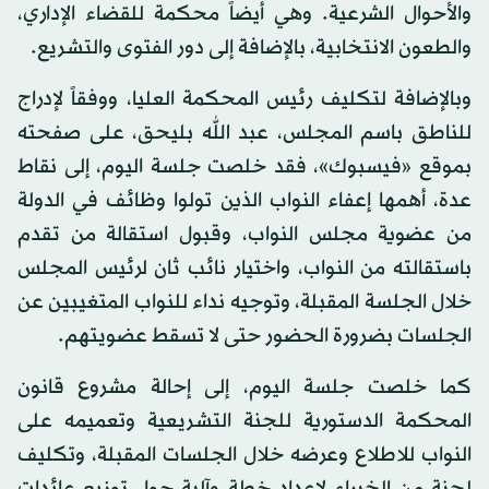
والأحوال الشرعية. وهي أيضاً محكمة للقضاء الإداري،
والطعون الانتخابية، بالإضافة إلى دور الفتوى والتشريع.
وبالإضافة لتكليف رئيس المحكمة العليا، ووفقاً لإدراج
للناطق باسم المجلس، عبد الله بليحق، على صفحته
بموقع «فيسبوك»، فقد خلصت جلسة اليوم، إلى نقاط
عدة، أهمها إعفاء النواب الذين تولوا وظائف في الدولة
من عضوية مجلس النواب، وقبول استقالة من تقدم
باستقالته من النواب، واختيار نائب ثان لرئيس المجلس
خلال الجلسة المقبلة، وتوجيه نداء للنواب المتغيبين عن
الجلسات بضرورة الحضور حتى لا تسقط عضويتهم.
كما خلصت جلسة اليوم، إلى إحالة مشروع قانون
المحكمة الدستورية للجنة التشريعية وتعميمه على
النواب للاطلاع وعرضه خلال الجلسات المقبلة، وتكليف
لجنة من الخبراء لإعداد خطة وآلية حول توزيع عائدات