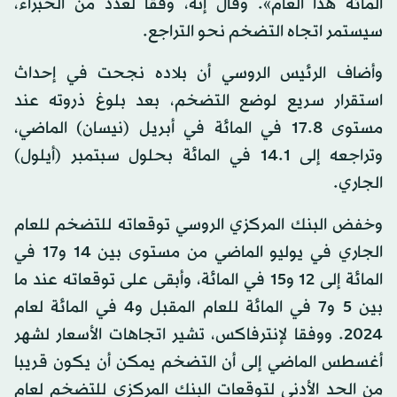
المائة هذا العام». وقال إنه، وفقا لعدد من الخبراء،
سيستمر اتجاه التضخم نحو التراجع.
وأضاف الرئيس الروسي أن بلاده نجحت في إحداث
استقرار سريع لوضع التضخم، بعد بلوغ ذروته عند
مستوى 17.8 في المائة في أبريل (نيسان) الماضي،
وتراجعه إلى 14.1 في المائة بحلول سبتمبر (أيلول)
الجاري.
وخفض البنك المركزي الروسي توقعاته للتضخم للعام
الجاري في يوليو الماضي من مستوى بين 14 و17 في
المائة إلى 12 و15 في المائة، وأبقى على توقعاته عند ما
بين 5 و7 في المائة للعام المقبل و4 في المائة لعام
2024. ووفقا لإنترفاكس، تشير اتجاهات الأسعار لشهر
أغسطس الماضي إلى أن التضخم يمكن أن يكون قريبا
من الحد الأدنى لتوقعات البنك المركزي للتضخم لعام