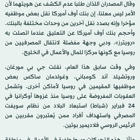
وقال المصدران اللذان طلبا عدم الكشف عن هويتهما لأن
الأمر ليس معلنا، إن بنك أوف أميركا نقل بعض موظفيه
مؤخرا وإنه بصدد نقل آخرين من وحدات مختلفة بالبنك.
وأحجم بنك أوف أميركا عن التعليق عندما اتصلت به
«رويترز». ودبي وجهة مفضلة لانتقال المصرفيين من
روسيا مع كونها مركزا للمال والأعمال في الخليج.
وفي وقت سابق هذا العام، نقلت جي بي مورغان،
وروتشيلد آند كومباني، وغولدمان ساكس بعض
موظفيها المقيمين في روسيا لأماكن أخرى. وتشمل
العقوبات المفروضة على روسيا منذ غزوها أوكرانيا في
24 فبراير (شباط) استبعاد البلاد من نظام سويفت
المصرفي واستهداف أفراد ممن يُعتبرون مقربين من
الرئيس الروسي فلاديمير بوتين.