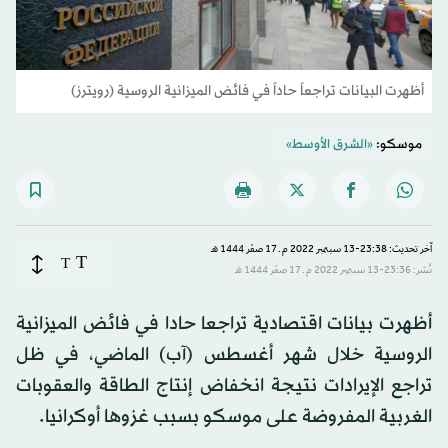
أظهرت البيانات تراجعاً حاداً في فائض الميزانية الروسية (رويترز)
موسكو:
«الشرق الأوسط»
آخر تحديث: 23:38-13 سبتمبر 2022 م ـ 17 صفَر 1444 هـ
T
T
نُشر: 23:36-13 سبتمبر 2022 م ـ 17 صفَر 1444 هـ
أظهرت بيانات اقتصادية تراجعا حادا في فائض الميزانية
الروسية خلال شهر أغسطس (آب) الماضي، في ظل
تراجع الإيرادات نتيجة انخفاض إنتاج الطاقة والعقوبات
الغربية المفروضة على موسكو بسبب غزوها أوكرانيا.