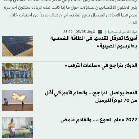
زيادات أسعار الفائدة منذ مارس 2022 وهي الأكثر تشدداً منذ 40 عاماً، في وقت
يثير المحللون الاقتصاديون تساؤلات حول ما إذا كانت هذه الزيادة ستكون آخر مرة
يقوم فيها الاتحادي الفيدرالي برفع الفائدة، أم أن هناك مزيداً من الخطوات خلال
الفت
هبة القدسي (واشنطن)
الأربعاء 03/05 - 23:22
أميركا تعرقل تقدمها في الطاقة الشمسية
بـ«الرسوم الصينية»
الدولار يتراجع في «ساعات الترقب»
النفط يواصل التراجع... والخام الأميركي أقل
من 70 دولاراً للبرميل
2022 «عام الجوع»... والقادم غامض