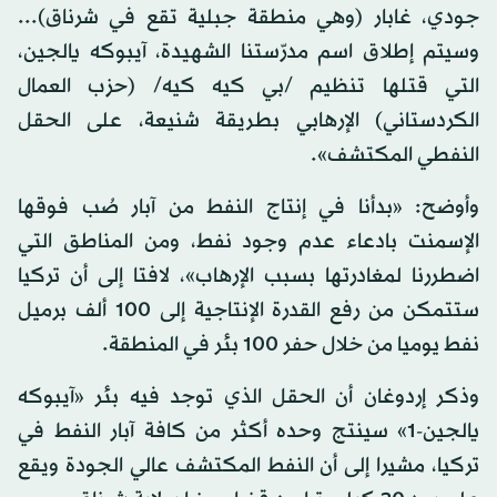
جودي، غابار (وهي منطقة جبلية تقع في شرناق)...
وسيتم إطلاق اسم مدرّستنا الشهيدة، آيبوكه يالجين،
التي قتلها تنظيم /بي كيه كيه/ (حزب العمال
الكردستاني) الإرهابي بطريقة شنيعة، على الحقل
النفطي المكتشف».
وأوضح: «بدأنا في إنتاج النفط من آبار صُب فوقها
الإسمنت بادعاء عدم وجود نفط، ومن المناطق التي
اضطررنا لمغادرتها بسبب الإرهاب»، لافتا إلى أن تركيا
ستتمكن من رفع القدرة الإنتاجية إلى 100 ألف برميل
نفط يوميا من خلال حفر 100 بئر في المنطقة.
وذكر إردوغان أن الحقل الذي توجد فيه بئر «آيبوكه
يالجين-1» سينتج وحده أكثر من كافة آبار النفط في
تركيا، مشيرا إلى أن النفط المكتشف عالي الجودة ويقع