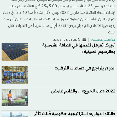
إلى 2 في المائة دون نجاح ملحوظ. وأعلن مجلس الاحتياطي الاتحادي رفع سعر
الفائدة الرئيسي 25 نقطة أساس إلى نطاق 5.00 و5.25 في المائة، لتستمر بذلك
زيادات أسعار الفائدة منذ مارس 2022 وهي الأكثر تشدداً منذ 40 عاماً، في وقت
يثير المحللون الاقتصاديون تساؤلات حول ما إذا كانت هذه الزيادة ستكون آخر مرة
يقوم فيها الاتحادي الفيدرالي برفع الفائدة، أم أن هناك مزيداً من الخطوات خلال
الفت
هبة القدسي (واشنطن)
الأربعاء 03/05 - 23:22
أميركا تعرقل تقدمها في الطاقة الشمسية
بـ«الرسوم الصينية»
الدولار يتراجع في «ساعات الترقب»
2022 «عام الجوع»... والقادم غامض
«النقد الدولي»: استراتيجية حكومية قللت تأثر