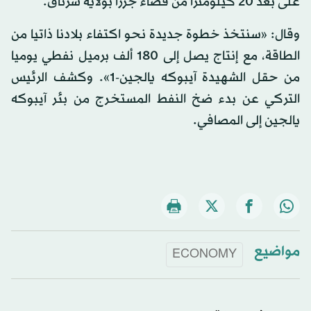
على بعد 20 كيلومترا من قضاء جزرا بولاية شرناق.
وقال: «سنتخذ خطوة جديدة نحو اكتفاء بلادنا ذاتيا من
الطاقة، مع إنتاج يصل إلى 180 ألف برميل نفطي يوميا
من حقل الشهيدة آيبوكه يالجين-1». وكشف الرئيس
التركي عن بدء ضخ النفط المستخرج من بئر آيبوكه
يالجين إلى المصافي.
مواضيع
ECONOMY