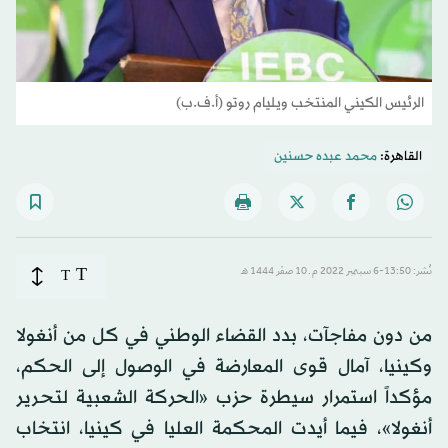
الرئيس الكيني المنتخب ويليام روتو (أ.ف.ب)
القاهرة:
محمد عبده حسنين
T
نُشر: 13:50-6 سبتمبر 2022 م ـ 10 صفَر 1444 هـ
T
من دون مفاجآت، بدد القضاء الوطني في كل من أنغولا
وكينيا، آمال قوى المعارضة في الوصول إلى الحكم،
مؤكداً استمرار سيطرة حزب «الحركة الشعبية لتحرير
أنغولا»، فيما أيدت المحكمة العليا في كينيا، انتخاب