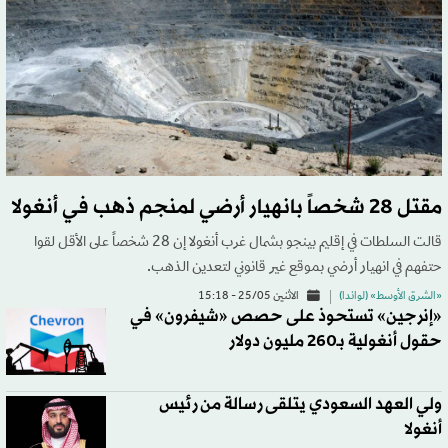
مقتل 28 شخصاً بانهيار أرضي لمنجم ذهب في أنغولا
قالت السلطات في إقليم بينجو بشمال غرب أنغولا إن 28 شخصاً على الأقل لقوا
حتفهم في انهيار أرضي بموقع غير قانوني لتعدين الذهب.
«الشرق الأوسط» (لواندا)
الاثنين 25/05 - 15:18
«إنرجين» تستحوذ على حصص «شيفرون» في
حقول أنغولية بـ260 مليون دولار
ولي العهد السعودي يتلقى رسالة من رئيس
أنغولا