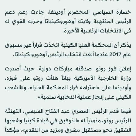
خسارة السياسي المخضرم أودينغا، جاءت رغم دعم
الرئيس المنتهية ولايته أوهوروكينياتا وحزبه القوي له
في الانتخابات الرئاسية الأخيرة.
يذكر أن المحكمة العليا الكينية اتخذت قراراً غير مسبوق
عام 2017 عندما ألغت انتخاب الرئيس أوهورو كينياتا.
إعلان فوز روتو، صدقته مباركات دولية، حيث أصدرت
وزارة الخارجية الأميركية بياناً هنأت روتو على فوزه،
وأودينغا على «احترامه قرار المحكمة العليا»، و«الشعب
الكيني على إنجاز عملية انتخابية سلمية».
فيما قدم الرئيس المصري عبد الفتاح السيسي، التهنئة
للرئيس روتو، متمنياً له «التوفيق في قيادة كينيا وشعبها
الشقيق نحو مستقبل مشرق ومزيد من التقدم»، مؤكداً