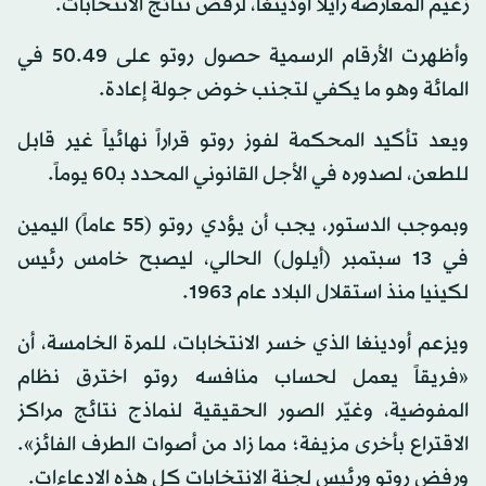
زعيم المعارضة رايلا أودينغا، لرفض نتائج الانتخابات.
وأظهرت الأرقام الرسمية حصول روتو على 50.49 في
المائة وهو ما يكفي لتجنب خوض جولة إعادة.
ويعد تأكيد المحكمة لفوز روتو قراراً نهائياً غير قابل
للطعن، لصدوره في الأجل القانوني المحدد بـ60 يوماً.
وبموجب الدستور، يجب أن يؤدي روتو (55 عاماً) اليمين
في 13 سبتمبر (أيلول) الحالي، ليصبح خامس رئيس
لكينيا منذ استقلال البلاد عام 1963.
ويزعم أودينغا الذي خسر الانتخابات، للمرة الخامسة، أن
«فريقاً يعمل لحساب منافسه روتو اخترق نظام
المفوضية، وغيّر الصور الحقيقية لنماذج نتائج مراكز
الاقتراع بأخرى مزيفة؛ مما زاد من أصوات الطرف الفائز».
ورفض روتو ورئيس لجنة الانتخابات كل هذه الادعاءات.