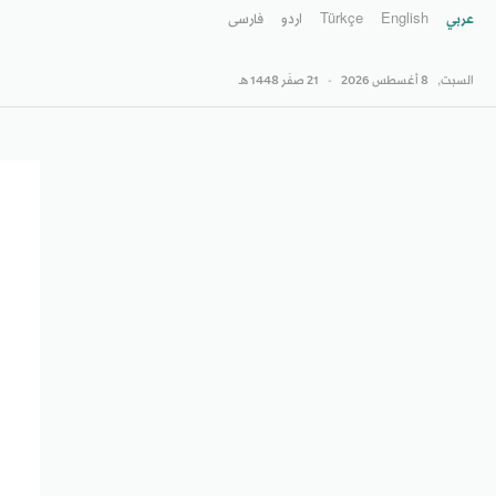
عربي
English
Türkçe
اردو
فارسى
السبت,
8 أغسطس 2026
-
21 صفَر 1448 هـ