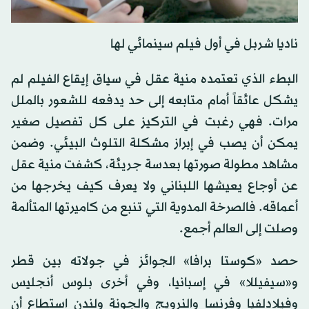
ناديا شربل في أول فيلم سينمائي لها
البطء الذي تعتمده منية عقل في سياق إيقاع الفيلم لم
يشكل عائقاً أمام متابعه إلى حد يدفعه للشعور بالملل
مرات. فهي رغبت في التركيز على كل تفصيل صغير
يمكن أن يصب في إبراز مشكلة التلوث البيئي. وضمن
مشاهد مطولة صورتها بعدسة جريئة، كشفت منية عقل
عن أوجاع يعيشها اللبناني ولا يعرف كيف يخرجها من
أعماقه. فالصرخة المدوية التي تنبع من كاميرتها المتألمة
وصلت إلى العالم أجمع.
حصد «كوستا برافا» الجوائز في جولاته بين قطر
و«سيفيللا» في إسبانيا، وفي أخرى بلوس أنجليس
وفيلادلفيا وفرنسا والنرويج والجونة ولندن استطاع أن