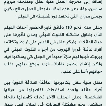
إضافة إلى مخرجة العمل منية عقل ومنتجته ميريام
ساسين. وغاب عن هذه المناسبة بطل العمل صالح بكري
ويمنى مروان، التي تجسد دور شقيقته في الفيلم.
وعلى مدى نحو 110 دقائق تابع الحضور أحداث الفيلم
الذي يتناول مشكلة التلوث البيئي ومدى تأثيرها على
حياة العائلات. وتركز عقل في الفيلم على ترابط وتكاتف
أفراد عائلة قرروا الهروب من أجواء التلوث البيئي في
بيروت، فبنوا لهم منزلاً جديداً في الجبل كي يسكنوا فيه،
ولكن إنشاء مطمر نفايات قرب موقع بيتهم يقلب
حياتهم رأساً على عقب.
تنقل منية عقل بكاميرتها الدافئة العلاقة القوية بين
أفراد عائلة واحدة استنبطت تفاصيلها من حياتها
الشخصية. وعلى المقلب الآخر تحرك كاميرتها باتجاه
معاكس نحو مشكلة النفايات في لبنان. فهي سبق