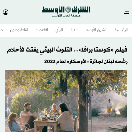
الرئيسية
الشرق الأوسط​
العالم
الرأي
الاقتصاد
ثقافة وفنون
صح
فيلم «كوستا برافا»... التلوث البيئي يفتت الأحلام
رشّحه لبنان لجائزة «الأوسكار» لعام 2022