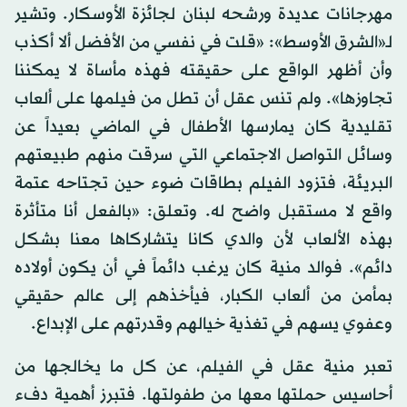
مهرجانات عديدة ورشحه لبنان لجائزة الأوسكار. وتشير
لـ«الشرق الأوسط»: «قلت في نفسي من الأفضل ألا أكذب
وأن أظهر الواقع على حقيقته فهذه مأساة لا يمكننا
تجاوزها». ولم تنس عقل أن تطل من فيلمها على ألعاب
تقليدية كان يمارسها الأطفال في الماضي بعيداً عن
وسائل التواصل الاجتماعي التي سرقت منهم طبيعتهم
البريئة، فتزود الفيلم بطاقات ضوء حين تجتاحه عتمة
واقع لا مستقبل واضح له. وتعلق: «بالفعل أنا متأثرة
بهذه الألعاب لأن والدي كانا يتشاركاها معنا بشكل
دائم». فوالد منية كان يرغب دائماً في أن يكون أولاده
بمأمن من ألعاب الكبار، فيأخذهم إلى عالم حقيقي
وعفوي يسهم في تغذية خيالهم وقدرتهم على الإبداع.
تعبر منية عقل في الفيلم، عن كل ما يخالجها من
أحاسيس حملتها معها من طفولتها. فتبرز أهمية دفء