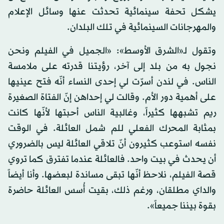
يشكل تحفة سينمائية تحدثت عنها وسائل الإعلام
والمهرجانات السينمائية في تلك البلدان.
وتقول لـ«الشرق الأوسط»: «الجميل في الفيلم ونحن
نجول به من بلد إلى آخر، رؤيتنا قدرته على ملامسة
الناس. في لندن أسرّت لي إحدى النساء أنّه فتح عينيها
على أهمية دور الأم. وقالت لي إحداهن إنّ الفتاة الصغيرة
ريم تشبهها كثيراً، وغالبية الناس أحبتها لأنّها كانت
بمثابة المحرك الفعلي للم شمل العائلة. في الوقت
نفسه استوعب كثيرون أنّ تلاقي العائلة ليس بالضروري
أن يحدث في بيت واحد. فالعائلة عندما تفترق كما تروي
قصة الفيلم، نلاحظ أنّها تبقى مساندة لبعضها. وأنا أيضاً
والداي مطلقان، ورغم ذلك، بقيت أُسس العائلة حاضرة
بقوة بيننا جميعاً».