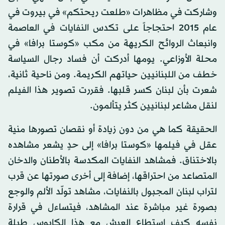
وشاركت في مظاهرات «طلعت ريحتكم» في بيروت في
عام 2015 احتجاجاً على تكدس النفايات في العاصمة
وانبعاث الروائح الكريهة من مكب «كوستا برافا» في
محلة الأوزاعي. يومها أدركت أن فساد رجال السياسة
خطف من اللبنانيين حياتهم الكريمة. ومن ناحية ثانية،
شعرت بأن لبنان كسر قلبها. فقررت تصوير هذا الفيلم
لنقل مشاعر لبنانيين كثر يتألمون.
الحقيقة كما هي من دون زيادة أو نقصان تصورها منية
عقل في فيلمها «كوستا برافا» إلى حدٍ يشعر مشاهده
بالاختناق. فمشاهد النفايات المكدسة بالأطنان والدخان
المتصاعد من احتراقها، إضافة إلى أخرى صورتها عن قرب
لتراب لبنان المجبول بالنفايات، مشاهد تولّد الألم والوجع
بصورة غير مباشرة عند المشاهد، فيتساءل في قرارة
نفسه كيف استطاع العيش مع هذا الكابوس طيلة