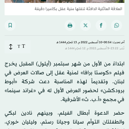
العلاقة العائلية الدافئة تنقلها منية عقل بكاميرا دقيقة
آخر تحديث: 00:54-10 أغسطس 2022 م ـ 13 مُحرَّم 1444 هـ
T
T
نُشر: 23:22-9 أغسطس 2022 م ـ 12 مُحرَّم 1444 هـ
ابتداءً من الأول من شهر سبتمبر (أيلول) المقبل يخرج
فيلم «كوستا برافا» لمنية عقل إلى صالات العرض في
لبنان. وتقديماً لهذه المناسبة دعت شركة «أبوط
برودكشن» لحضور العرض الأول له في «غراند سينما»
في مجمع «أ.ب. ث» الأشرفية.
حضر الدعوة أبطال الفيلم، وبينهم نادين لبكي
والطفلتان التوأم سيانا وجيانا رستم، وليليان خوري،