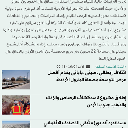
تجري الترتيبات حالياً، للقيام بمشروع استثماري عملاق على الحدود بين العراق
والأردن، حيث أفصحت الشركة العراقية الأردنية للصناعة أنه تم طرح دعوة دولية
لاستقطاب مطور للمدينة المزمعة للقيام بإعداد الدراسات والتصاميم والمخططات
الهندسية وأعمال التطوير كاملة. وأضافت الشركة أن المطور سيقوم على تنفيذ
مشروع المدينة الاقتصادية بين الأردن والعراق، وسيعمل على تمويل وتنفيذ وإدارة
واستثمار وترويج وتشغيل المدينة الاقتصادية المزمعة وإدامة وصيانة عناصرها
ومرافقها.‭ ‬ وأوضح ينال نواف البرماوي رئيس مجلس إدارة الشركة، أن المشروع
سيقام على مساحة 22 مليون متر مربع مخصصة من أراضي الأردن والعراق على
الحدود لتعزيز التعا
«الشرق الأوسط» (مسقط)
الأحد 16/04 - 00:48
ائتلاف إيطالي ـ صيني ـ ياباني يقدم أفضل
عرض لتوسعة مصفاة البترول الأردنية
إطلاق مشروع لاستكشاف الرصاص والزنك
والذهب جنوب الأردن
«ستاندرد آند بورز» تُبقي التصنيف الائتماني