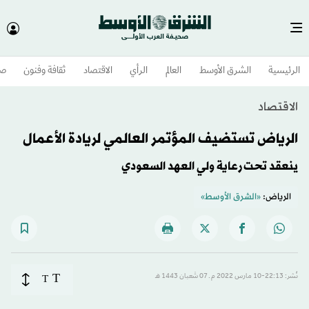
الرئيسية
الشرق الأوسط​
العالم
الرأي
الاقتصاد
ثقافة وفنون
صح
الاقتصاد
الرياض تستضيف المؤتمر العالمي لريادة الأعمال
ينعقد تحت رعاية ولي العهد السعودي
الرياض:
«الشرق الأوسط»
T
نُشر: 22:13-10 مارس 2022 م ـ 07 شَعبان 1443 هـ
T