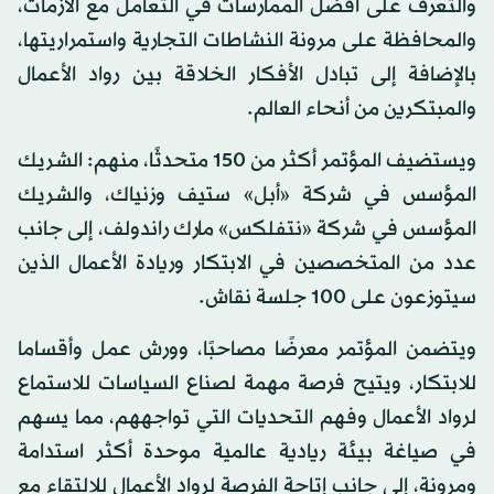
والتعرف على أفضل الممارسات في التعامل مع الأزمات،
والمحافظة على مرونة النشاطات التجارية واستمراريتها،
بالإضافة إلى تبادل الأفكار الخلاقة بين رواد الأعمال
والمبتكرين من أنحاء العالم.
ويستضيف المؤتمر أكثر من 150 متحدثًا، منهم: الشريك
المؤسس في شركة «أبل» ستيف وزنياك، والشريك
المؤسس في شركة «نتفلكس» مارك راندولف، إلى جانب
عدد من المتخصصين في الابتكار وريادة الأعمال الذين
سيتوزعون على 100 جلسة نقاش.
ويتضمن المؤتمر معرضًا مصاحبًا، وورش عمل وأقساما
للابتكار، ويتيح فرصة مهمة لصناع السياسات للاستماع
لرواد الأعمال وفهم التحديات التي تواجههم، مما يسهم
في صياغة بيئة ريادية عالمية موحدة أكثر استدامة
ومرونة، إلى جانب إتاحة الفرصة لرواد الأعمال للالتقاء مع