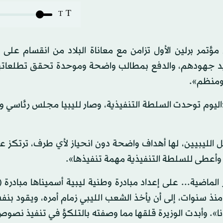
T
T
 مؤتمر برلين الأول تزامن مع معاناة البلاد من انقسام عل
توحيد جهودهم، والدفع بمطالب واضحة وموحدة تحقق تطلعاته
 ومنظم».
ليوم توحدت السلطة التنفيذية، وصار لليبيا مجلس رئاسي 
 الليبيين، لها أهداف واضحة دون انحياز لأي طرف، ترتكز ع
 وأعطى للسلطة التنفيذية مهمة تنفيذها».
ماضية... على إعداد مبادرة وطنية ليبية أسميناها مبادرة (
(برلين 2)، تهدف، ولأول مرة منذ سنوات، إلى أن يأخذ الشعب الليبي زمام أمره، ويقود
ادنا». وأبدت الوزيرة قلقها مما وصفته بالتلكؤ في تنفيذ نصو