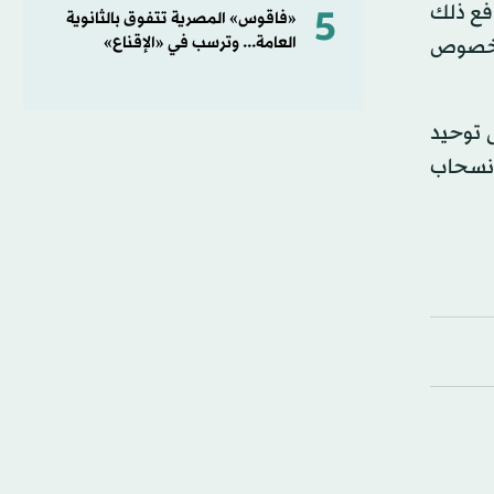
دفع ذلك
5
«فاقوس» المصرية تتفوق بالثانوية
العامة... وترسب في «الإقناع»
من بالخصوص
ى توحيد
لانسحاب