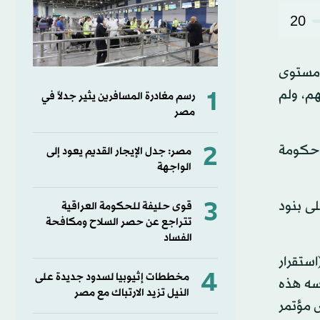
20
ى مستوى
1
م، ولم
رسم مغادرة المسافرين يثير جدلاً في
مصر
2
وحكومة
مصر: جدل الإيجار القديم يعود إلى
الواجهة
3
لى بنود
قوى حليفة للحكومة العراقية
تتراجع عن حصر السلاح ومكافحة
الفساد
استقرار
4
مخططات إثيوبيا لسدود جديدة على
 بنفسه هذه
النيل تزيد الارتباك مع مصر
ص مؤتمر