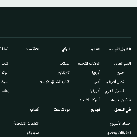
الشرق الأوسط​
العالم
الرأي
الاقتصاد
ثقافة
العالم العربي
الولايات المتحدة
المقالات
كتب
الخليج
أوروبا
كاريكاتير
الوتر 
شمال أفريقيا
آسيا
كتاب الشرق الأوسط
سينما
المشرق العربي
أفريقيا
إعلام
شؤون إقليمية
أميركا اللاتينية
في العمق
فيديو
بودكاست
ألعاب
حصاد الأسبوع
الكلمات المتقاطعة
تحقيقات وقضايا
سودوكو