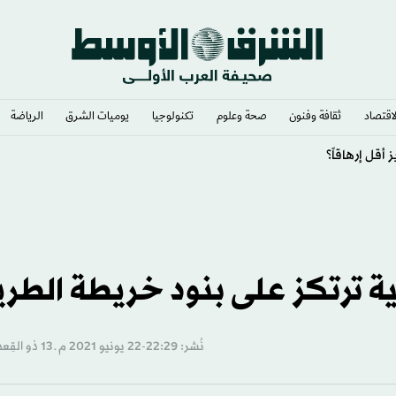
لاقتصاد
ثقافة وفنون
صحة وعلوم
تكنولوجيا
يوميات الشرق​
الرياضة
 قطاع غزة
ة ترتكز على بنود خريطة الطر
نُشر: 22:29-22 يونيو 2021 م ـ 13 ذو القِعدة 1442 هـ