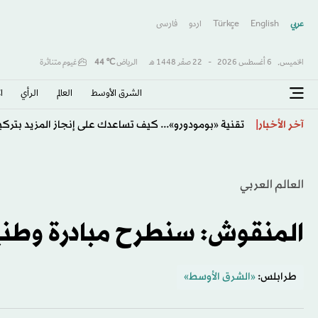
عربي
English
Türkçe
اردو
فارسى
الخميس,
6 أغسطس 2026
-
22 صفَر 1448 هـ
الرياض
℃
44
غيوم متناثرة
الشرق الأوسط​
العالم
الرأي
ا
إدانة عربية وإسلامية للانتهاكات الإسرائيلية المتواصلة في
آخر الأخبار
العالم العربي
المنقوش: سنطرح مبادرة وطني
طرابلس:
«الشرق الأوسط»