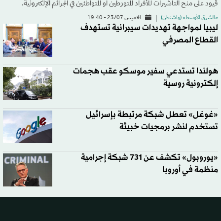
قيود على منح التأشيرات للأفراد المتورطين أو المتواطئين في الجرائم الإلكترونية.
«الشرق الأوسط» (واشنطن)
الخميس 23/07 - 19:40
ليبيا لمواجهة تهديدات سيبرانية تستهدف
القطاع المصرفي
هولندا تستدعي سفير موسكو عقب هجمات
إلكترونية روسية
«غوغل» تعطل شبكة مرتبطة بإسرائيل
تستخدم لنشر برمجيات خبيثة
«يوروبول» تكشف عن 731 شبكة إجرامية
منظمة في أوروبا