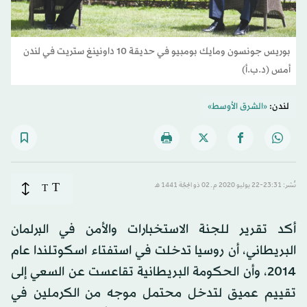
بوريس جونسون ومايك بومبيو في حديقة 10 داونينغ ستريت في لندن
أمس (د.ب.أ)
لندن:
«الشرق الأوسط»
T
نُشر: 23:31-22 يوليو 2020 م ـ 02 ذو الحِجّة 1441 هـ
T
أكد تقرير للجنة الاستخبارات والأمن في البرلمان
البريطاني، أن روسيا تدخلت في استفتاء اسكوتلندا عام
2014، وأن الحكومة البريطانية تقاعست عن السعي إلى
تقييم عميق لتدخل محتمل موجه من الكرملين في