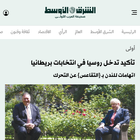
الرئيسية
الشرق الأوسط​
العالم
الرأي
الاقتصاد
ثقافة وفنون
صح
أولى
تأكيد تدخل روسيا في انتخابات بريطانيا
اتهامات للندن بـ {التقاعس} عن التحرك