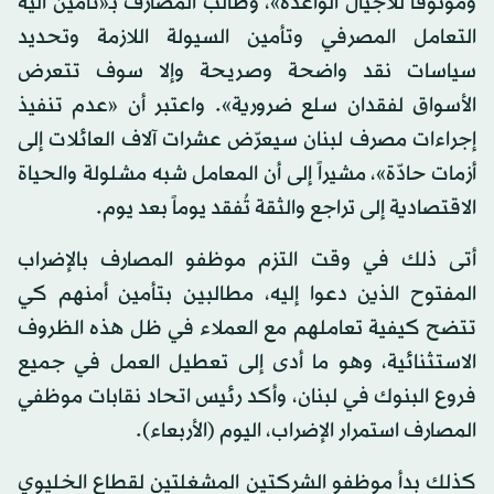
وموثوقاً للأجيال الواعدة»، وطالب المصارف بـ«تأمين آلية
التعامل المصرفي وتأمين السيولة اللازمة وتحديد
سياسات نقد واضحة وصريحة وإلا سوف تتعرض
الأسواق لفقدان سلع ضرورية». واعتبر أن «عدم تنفيذ
إجراءات مصرف لبنان سيعرّض عشرات آلاف العائلات إلى
أزمات حادّة»، مشيراً إلى أن المعامل شبه مشلولة والحياة
الاقتصادية إلى تراجع والثقة تُفقد يوماً بعد يوم.
أتى ذلك في وقت التزم موظفو المصارف بالإضراب
المفتوح الذين دعوا إليه، مطالبين بتأمين أمنهم كي
تتضح كيفية تعاملهم مع العملاء في ظل هذه الظروف
الاستثنائية، وهو ما أدى إلى تعطيل العمل في جميع
فروع البنوك في لبنان، وأكد رئيس اتحاد نقابات موظفي
المصارف استمرار الإضراب، اليوم (الأربعاء).
كذلك بدأ موظفو الشركتين المشغلتين لقطاع الخليوي