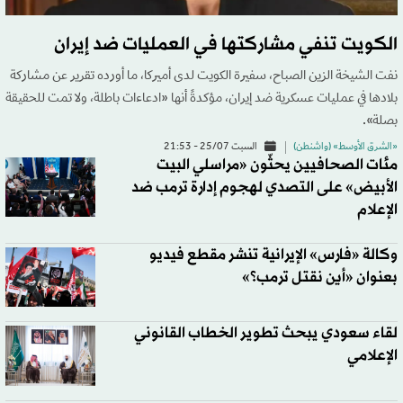
الكويت تنفي مشاركتها في العمليات ضد إيران
نفت الشيخة الزين الصباح، سفيرة الكويت لدى أميركا، ما أورده تقرير عن مشاركة
بلادها في عمليات عسكرية ضد إيران، مؤكدةً أنها «ادعاءات باطلة، ولا تمت للحقيقة
بصلة».
«الشرق الأوسط» (واشنطن)
السبت 25/07 - 21:53
مئات الصحافيين يحثّون «مراسلي البيت
الأبيض» على التصدي لهجوم إدارة ترمب ضد
الإعلام
وكالة «فارس» الإيرانية تنشر مقطع فيديو
بعنوان «أين نقتل ترمب؟»
لقاء سعودي يبحث تطوير الخطاب القانوني
الإعلامي