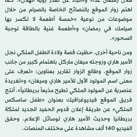
هلال رمضان غداً» و«أنباء عن تعذر رؤية الهلال». كما
اهتم زوار الموقع بالنصائح الخاصة بالصيام من خلال
موضوعات من نوعية «خمسة أطعمة لا تكسر بها
صيامك في رمضان» و«أطعمة غنية بالطاقة لوجبة
السحور».
ومن ناحية أخرى، حظيت قصة ولادة الطفل الملكي نجل
الأمير هاري وزوجته ميغان ماركل باهتمام كبير من جانب
زوار الموقع. وطالع الزوار تقارير بعناوين: «تعرف على
معنى اسم المولود الأول للأمير هاري وميغان» و«تغريدة
عنصرية عن المولود الملكي تطيح مذيعاً بريطانياً». أنتج
فريق الموقع فيديوغرافيك بعنوان «طفل ساسكس
الملكي» عن طريقة إعلان قدوم الحفيد الجديد لملكة
بريطانيا وحديث الأمير هاري لوسائل الإعلام، وحقق
الفيديو 140 ألف مشاهدة على مختلف المنصات.