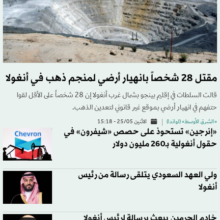
مقتل 28 شخصاً بانهيار أرضي لمنجم ذهب في أنغولا
قالت السلطات في إقليم بينجو بشمال غرب أنغولا إن 28 شخصاً على الأقل لقوا
حتفهم في انهيار أرضي بموقع غير قانوني لتعدين الذهب.
«الشرق الأوسط» (لواندا)
الاثنين 25/05 - 15:18
«إنرجين» تستحوذ على حصص «شيفرون» في
حقول أنغولية بـ260 مليون دولار
ولي العهد السعودي يتلقى رسالة من رئيس
أنغولا
خادم الحرمين يبعث برسالة لرئيس أنغولا