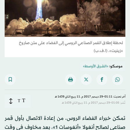
لحظة إطلاق القمر الصناعي الروسي إلى الفضاء على متن صاروخ
«زينيت». (ا.ف.ب)
موسكو:
«الشرق الأوسط»
آخر تحديث: 01:11-29 ديسمبر 2017 م ـ 11 ربيع الثاني 1439 هـ
T
T
نُشر: 01:05-29 ديسمبر 2017 م ـ 11 ربيع الثاني 1439 هـ
تمكن خبراء الفضاء الروس، من إعادة الاتصال بأول قمر
صناعي لصالح أنغولا «أنغوسات 1»، بعد مخاوف في وقت