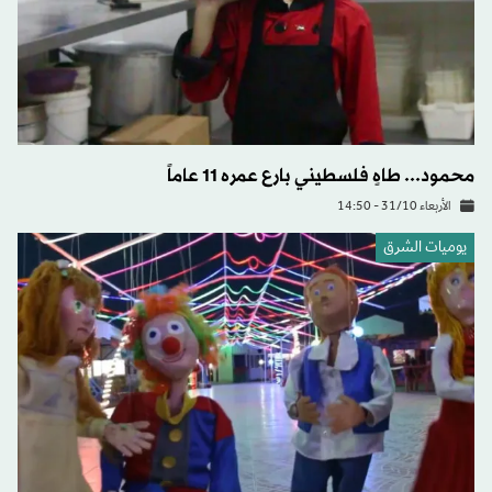
محمود... طاهٍ فلسطيني بارع عمره 11 عاماً
الأربعاء 31/10 - 14:50
يوميات الشرق