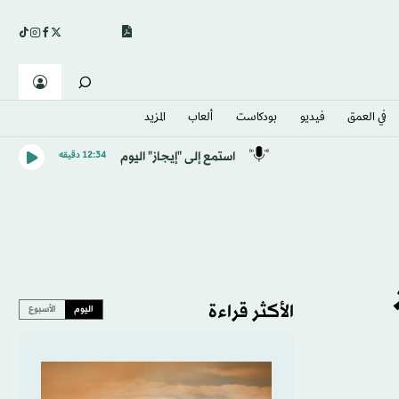
في العمق
فيديو
بودكاست
ألعاب
المزيد
استمع إلى "إيجاز" اليوم
12:34 دقيقه
الأكثر قراءة
اليوم
الأسبوع