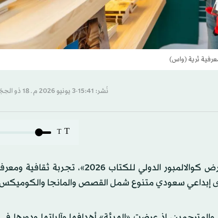
عرفية ثرية (واس)
نُشر: 15:41-3 يونيو 2026 م ـ 18 ذو الحِجّة 1447 هـ
T
T
قدّمت «هيئة الأدب والنشر والترجمة» السعودية في «معرض كوالالمبور الدولي للكتاب 2026»،
حتوى إبداعي سعودي متنوع شمل القصص والمانجا والكوميكس.
والمترجمين، إذ عرضت «الهيئة» أهدافها وآلياتها ودورها ف