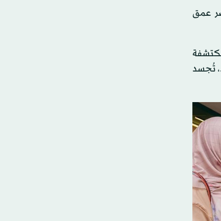
ضر عمق
مكتشفة
 تُجسد