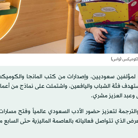
والكوميكس (واس)
لفين سعوديين، وإصدارات من كتب المانجا والكوميكس
تستهدف فئة الشباب واليافعين، واشتملت على نماذج من أعما
 وعبد العزيز مشري.
الترجمة لتعزيز حضور الأدب السعودي عالمياً وفتح مسارات
ض الذي تتواصل فعالياته بالعاصمة الماليزية حتى السابع م