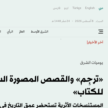
عربي
English
Türkçe
اردو
فارسى
السبت,
8 أغسطس 2026
-
24 صفَر 1448 هـ
الشرق الأوسط​
العالم
الرأي
ا
النوم التعويضي... هل يمكن أن يعوّض نقص النوم خلال ا
آخر الأخبار
يوميات الشرق
«ترجِم» والقصص المصورة السع
للكتاب»
المستنسخات الأثرية تستحضر عمق التاريخ في ا