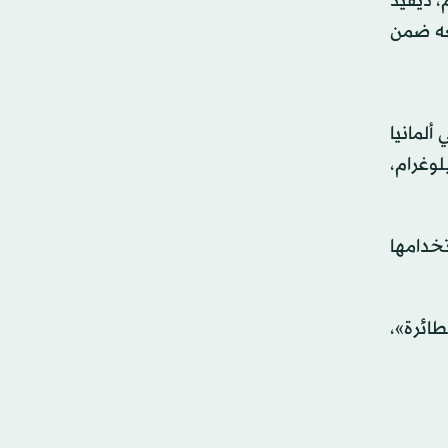
، ديفيد
ضعه ضمن
ألمانيا
لكنّ موظّفي إدارة أمن النقل (تي إس إيه) أخبروه أنّ التمثال، الذي يزن 3.8 كيلوغرام،
تخدامها
طائرة»،