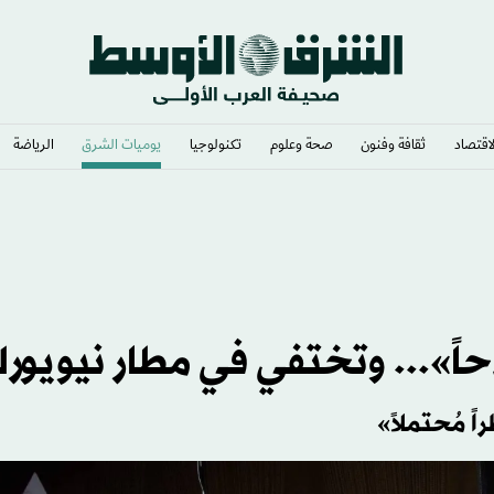
لاقتصاد
ثقافة وفنون
صحة وعلوم
تكنولوجيا
يوميات الشرق​
الرياضة
احاً»... وتختفي في مطار نيويور
ً مُحتملاً»