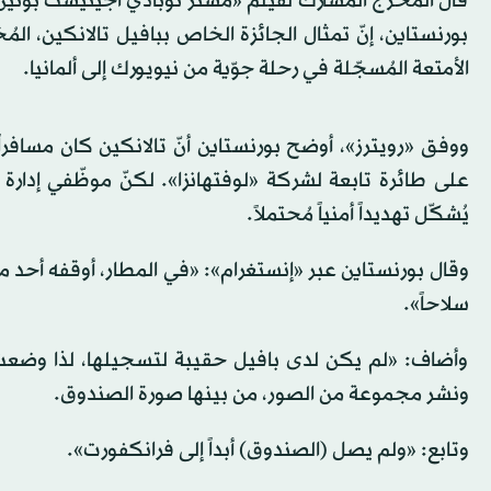
قال المُخرج المُشارك لفيلم «مستر نوبادي أجينيست بوتين»
بورنستاين، إنّ تمثال الجائزة الخاص ببافيل تالانكين، ا
الأمتعة المُسجّلة في رحلة جوّية من نيويورك إلى ألمانيا.
ووفق «رويترز»، أوضح بورنستاين أنّ تالانكين كان مسافرا
يُشكّل تهديداً أمنياً مُحتملاً.
وقال بورنستاين عبر «إنستغرام»: «في المطار، أوقفه أحد مو
سلاحاً».
وأضاف: «لم يكن لدى بافيل حقيبة لتسجيلها، لذا وضعت إد
ونشر مجموعة من الصور، من بينها صورة الصندوق.
وتابع: «ولم يصل (الصندوق) أبداً إلى فرانكفورت».