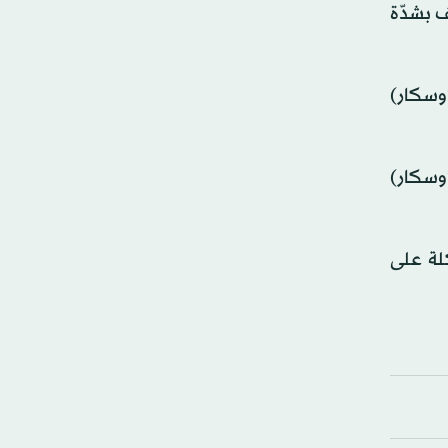
ف بشدّة
أوسكار)
أوسكار)
لة على