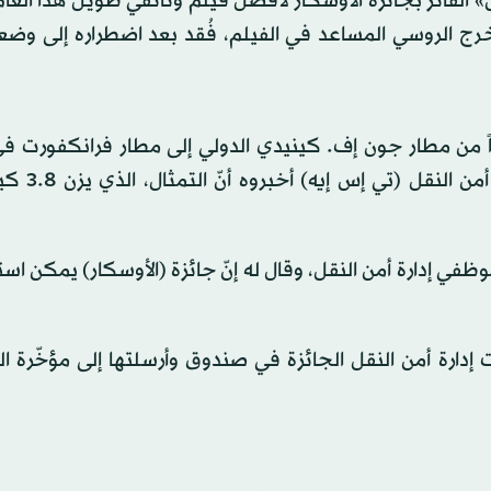
 الفائز بجائزة الأوسكار لأفضل فيلم وثائقي طويل هذا العام
لمُخرج الروسي المساعد في الفيلم، فُقد بعد اضطراره إلى و
ً من مطار جون إف. كينيدي الدولي إلى مطار فرانكفورت في 
على طائرة تابعة لشركة «لوفتهانزا». 
ظفي إدارة أمن النقل، وقال له إنّ جائزة (الأوسكار) يمكن اس
ارة أمن النقل الجائزة في صندوق وأرسلتها إلى مؤخّرة ال