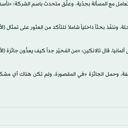
تتعامل مع المسألة بجدّية. وعلَّق متحدث باسم الشركة: «نأس
 وننفّذ بحثاً داخلياً شاملاً للتأكد من العثور على تمثال (ال
مانيا، قال تالانكين: «من المُحيّر جداً كيف يعدُّون جائزة (ال
فة، وحمل الجائزة «في المقصورة، ولم تكن هناك أي مشك