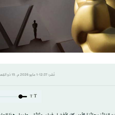
نُشر: 12:37-1 مايو 2026 م ـ 15 ذو القِعدة 1447 هـ
T
T