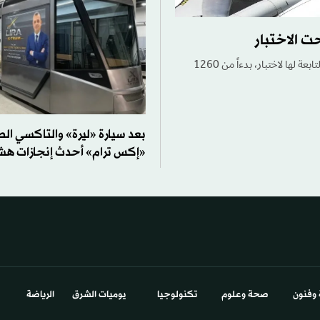
أعلنت «مجموعة الطيران الماليزية» أنه سيتعيّن إخضاع جميع طياري شركات الطيران التابعة لها لاختبار، بدءاً من 1260
بعد سيارة «ليرة» والتاكسي الطا
«إكس ترام» أحدث إنجازات هش
 وفنون
صحة وعلوم
تكنولوجيا
يوميات الشرق​
الرياضة