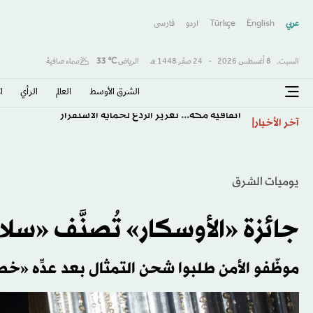
عربي
English
Türkçe
اردو
فارسى
السبت,
8 أغسطس 2026
-
24 صفَر 1448 هـ
الرياض
℃
33
سماء صافية
الشرق الأوسط​
العالم
الرأي
ا
اتفاقية مكة... تعزيز الردع لحماية الاستقرار
آخر الأخبار
يوميات الشرق
جائزة «الأوسكار» تُصنَّف «سل
موظّفو الأمن طلبوا شحن التمثال بعد عدِّه «خطرا