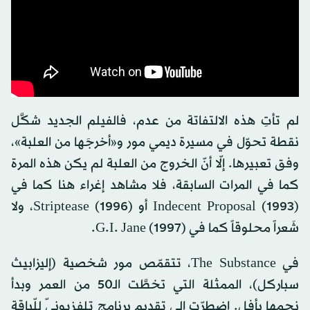
لم تأتِ هذه الالتفاتة من عدم، فالفيلم الجديد شكَّل
نقطة تحوّل في مسيرة ديمي مور و«أخرجَها من العلبة»،
وفق تعبيرها. إلّا أنّ الخروج من العلبة لم يكن هذه المرة
كما في المرات السابقة، فلا مشاهد إغراء هنا كما في
Indecent Proposal (1993) أو Striptease (1996)، ولا
شَعراً محلوقاً كما في G.I. Jane (1997).
في The Substance، تتقمّص مور شخصية (إليزابيث
سباركل)، الممثلة التي تخطَّت الـ50 من العمر وبدأ
نجمها يأفل. اضطرّت إلى تقديم برنامجٍ تلفزيونيّ للّياقة