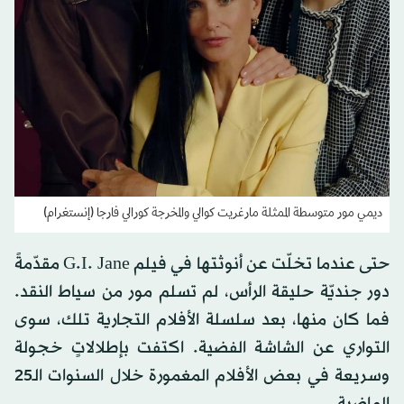
ديمي مور متوسطة الممثلة مارغريت كوالي والمخرجة كورالي فارجا (إنستغرام)
حتى عندما تخلّت عن أنوثتها في فيلم G.I. Jane مقدّمةً
دور جنديّة حليقة الرأس، لم تسلم مور من سياط النقد.
فما كان منها، بعد سلسلة الأفلام التجارية تلك، سوى
التواري عن الشاشة الفضية. اكتفت بإطلالاتٍ خجولة
وسريعة في بعض الأفلام المغمورة خلال السنوات الـ25
الماضية.