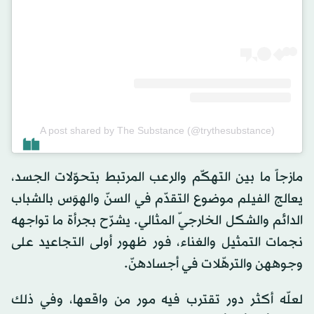
A post shared by The Substance (@trythesubstance)
مازجاً ما بين التهكّم والرعب المرتبط بتحوّلات الجسد،
يعالج الفيلم موضوع التقدّم في السنّ والهوَس بالشباب
الدائم والشكل الخارجيّ المثالي. يشرّح بجرأة ما تواجهه
نجمات التمثيل والغناء، فور ظهور أولى التجاعيد على
وجوههن والترهّلات في أجسادهنّ.
لعلّه أكثر دور تقترب فيه مور من واقعها، وفي ذلك