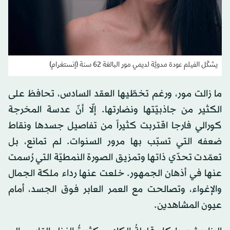
يشكّل الفيلم عودة مدويَّة لديمي مور البالغة 62 سنة (إنستغرام)
ما زالت مور، ورغم تخطّيها العقد السادس، تحافظ على
الكثير من جاذبيّتها ونضارتها. إلّا أنّ عدسة المخرجة
كورالي فارجا اقتربت كثيراً من تفاصيل جسدها ونقاط
ضعفه التي تسبّب بها مرور السنوات. لم تمانع، بل
تعمّدت تحدّي ذاتها وتمزيق الصورة النمطيّة التي رُسمت
عنها في أذهان الجمهور. خلعت عنها رداء ملكة الجمال
والإغواء، وتصالحت مع العمر العابر فوق الجسد، أمام
عيون المشاهدين.