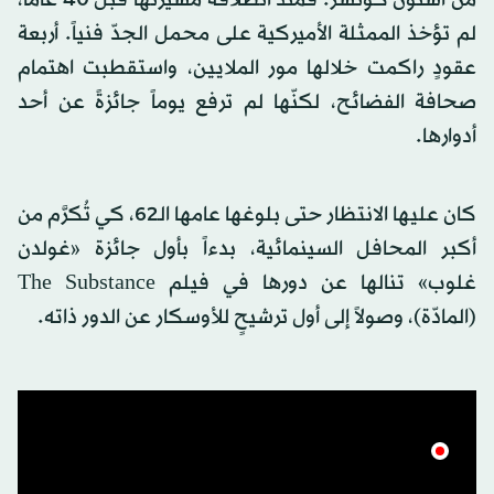
لم تؤخذ الممثلة الأميركية على محمل الجدّ فنياً. أربعة
عقودٍ راكمت خلالها مور الملايين، واستقطبت اهتمام
صحافة الفضائح، لكنّها لم ترفع يوماً جائزةً عن أحد
أدوارها.
كان عليها الانتظار حتى بلوغها عامها الـ62، كي تُكرَّم من
أكبر المحافل السينمائية، بدءاً بأول جائزة «غولدن
غلوب» تنالها عن دورها في فيلم The Substance
(المادّة)، وصولاً إلى أول ترشيحٍ للأوسكار عن الدور ذاته.