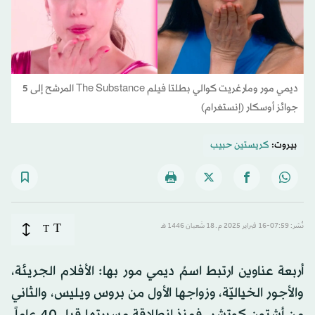
ديمي مور ومارغريت كوالي بطلتا فيلم The Substance المرشح إلى 5
جوائز أوسكار (إنستغرام)
بيروت:
كريستين حبيب
T
نُشر: 07:59-16 فبراير 2025 م ـ 18 شَعبان 1446 هـ
T
أربعة عناوين ارتبط اسمُ ديمي مور بها: الأفلام الجريئة،
والأجور الخياليّة، وزواجها الأول من بروس ويليس، والثاني
من أشتون كوتشر. فمنذ انطلاقة مسيرتها قبل 40 عاماً،