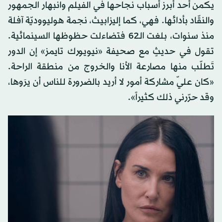
يكمن أحد أبرز أسباب نجاحها في الفيلم وانبهار الجمهور
والنقّاد بأدائها. فهي، كما إليزابيث، نجمة هوليووديّة آفلة
منذ سنوات، بلغت الـ62 فتضاءلت حظوظها السينمائية.
تقول في حديثٍ مع صحيفة «نيويورك تايمز» إن الدور
تَطلّب منها مصارعة الأنا والخروج من منطقة الراحة.
«كان عليّ مشاركة أمور لا أريد بالضرورة للناس أن يرَوها،
وقد حرّرني ذلك كثيراً».