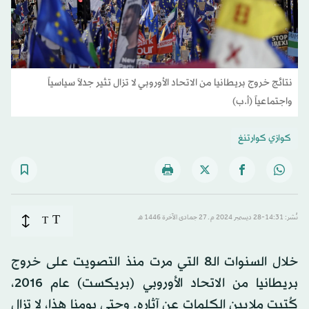
نتائج خروج بريطانيا من الاتحاد الأوروبي لا تزال تثير جدلاً سياسياً
واجتماعياً (أ.ب)
كوازي كوارتنغ
T
نُشر: 14:31-28 ديسمبر 2024 م ـ 27 جمادى الآخرة 1446 هـ
T
خلال السنوات الـ8 التي مرت منذ التصويت على خروج
بريطانيا من الاتحاد الأوروبي (بريكست) عام 2016،
كُتبت ملايين الكلمات عن آثاره. وحتى يومنا هذا، لا تزال