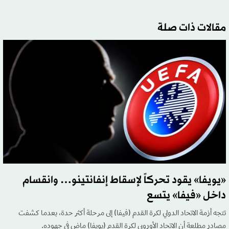
مقالات ذات صلة
«يويفا» يقود تحركاً لإسقاط إنفانتينو… وانقسام
داخل «فيفا» يتسع
تتجه أزمة الاتحاد الدولي لكرة القدم (فيفا) إلى مرحلة أكثر حدة، بعدما كشفت
مصادر مطلعة أن الاتحاد الأوروبي لكرة القدم (يويفا) ماضٍ في جهوده.