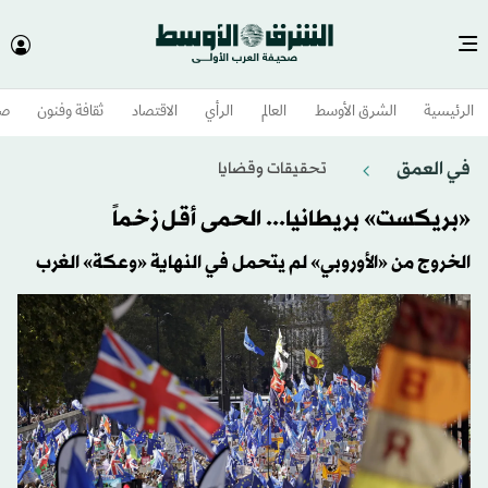
الرئيسية
الشرق الأوسط​
العالم
الرأي
الاقتصاد
ثقافة وفنون
صح
في العمق
تحقيقات وقضايا
«بريكست» بريطانيا... الحمى أقل زخماً
الخروج من «الأوروبي» لم يتحمل في النهاية «وعكة» الغرب