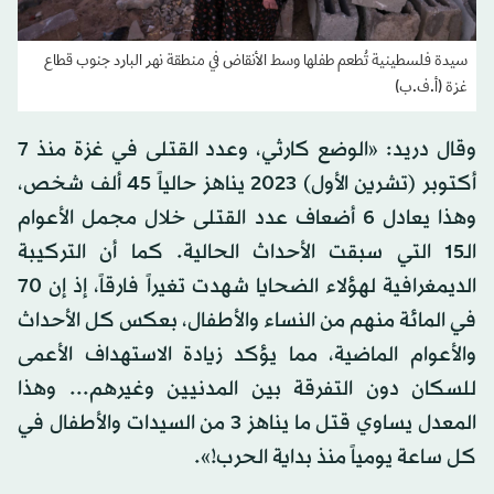
سيدة فلسطينية تُطعم طفلها وسط الأنقاض في منطقة نهر البارد جنوب قطاع
غزة (أ.ف.ب)
وقال دريد: «الوضع كارثي، وعدد القتلى في غزة منذ 7
أكتوبر (تشرين الأول) 2023 يناهز حالياً 45 ألف شخص،
وهذا يعادل 6 أضعاف عدد القتلى خلال مجمل الأعوام
الـ15 التي سبقت الأحداث الحالية. كما أن التركيبة
الديمغرافية لهؤلاء الضحايا شهدت تغيراً فارقاً، إذ إن 70
في المائة منهم من النساء والأطفال، بعكس كل الأحداث
والأعوام الماضية، مما يؤكد زيادة الاستهداف الأعمى
للسكان دون التفرقة بين المدنيين وغيرهم... وهذا
المعدل يساوي قتل ما يناهز 3 من السيدات والأطفال في
كل ساعة يومياً منذ بداية الحرب!».