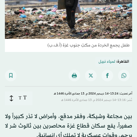
طفل يجمع الخردة من مكبّ جنوب غزة (أ.ف.ب)
القاهرة:
لمياء نبيل
آخر تحديث: 13:24-14 ديسمبر 2024 م ـ 13 جمادى الآخرة 1446 هـ
T
T
نُشر: 13:16-14 ديسمبر 2024 م ـ 13 جمادى الآخرة 1446 هـ
بين مجاعة وشيكة، وفقر مدقع، وأمراض لا تذر كبيراً ولا
صغيراً، يقع سكان قطاع غزة محاصرين بين ثالوث شر لا
يرحم، وقوات عسكرية لا تملك أي إنسانية.