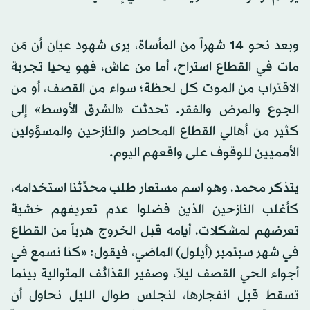
وبعد نحو 14 شهراً من المأساة، يرى شهود عيان أن مَن
مات في القطاع استراح، أما من عاش، فهو يحيا تجربة
الاقتراب من الموت كل لحظة؛ سواء من القصف، أو من
الجوع والمرض والفقر. تحدثت «الشرق الأوسط» إلى
كثير من أهالي القطاع المحاصر والنازحين والمسؤولين
الأمميين للوقوف على واقعهم اليوم.
يتذكر محمد، وهو اسم مستعار طلب محدِّثنا استخدامه،
كأغلب النازحين الذين فضلوا عدم تعريفهم خشية
تعرضهم لمشكلات، أيامه قبل الخروج هرباً من القطاع
في شهر سبتمبر (أيلول) الماضي، فيقول: «كنا نسمع في
أجواء الحي القصف ليلاً، وصفير القذائف المتوالية بينما
تسقط قبل انفجارها، لنجلس طوال الليل نحاول أن