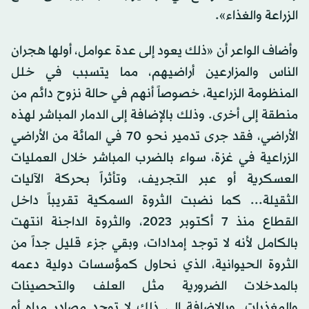
الزراعة والغذاء».
وأضاف الواعر أن «ذلك يعود إلى عدة عوامل، أولها هجران
الناس والمزارعين أراضيهم، مما يتسبب في خلل
المنظومة الزراعية، خصوصاً أنهم في حالة نزوح دائم من
منطقة إلى أخرى. وذلك بالإضافة إلى الدمار المباشر لهذه
الأراضي، فقد جرى تدمير نحو 70 في المائة من الأراضي
الزراعية في غزة، سواء بالضرب المباشر خلال العمليات
العسكرية أو عبر التجريف، وتأثراً بحركة الآليات
الثقيلة... كما نضبت الثروة السمكية تقريباً داخل
القطاع منذ 7 أكتوبر 2023، والثروة الداجنة انتهت
بالكامل لأنه لا توجد إمدادات، وبقي جزء قليل جداً من
الثروة الحيوانية، الذي نحاول كمؤسسات دولية دعمه
بالمدخلات الضرورية مثل العلف والتحصينات
والمغذيات. وبالإضافة إلى ذلك لا توجد مصادر مياه أو