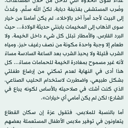
غذاء سوى الحلاوة التي تدخل من خلال المساعدات.
وضُرب المستشفى بقذيفة دبابة، لكنّ الله سلَّم. وعُدتُ
إلى البيت لأجد أمراً آخر بالإخلاء، لم يكن أمامنا من خيار
سوى الذهاب إلى المخيمات بابنتي حديثة الولادة... حيث
البرد القارس، والأمطار تبلل كل شيء داخل الخيمة. ولا
طعام إلا وجبة واحدة مكونة من نصف رغيف خبز، ومياه
الشرب قليلة ولا يحبذ الشرب بعد الساعة السادسة مساءً
لأنه غير مسموح بمغادرة الخيمة للحمامات مساءً... كل
هذا أدى في النهاية لعدم تمكني من إرضاع طفلتي
بشكل طبيعي، واضطررت لاستخدام الحليب الصناعي،
الذي كنت أشك في صلاحيته بالأساس لكونه يباع في
الشارع؛ لكن لم يكن أمامي أي خيارات».
أما بالنسبة للملابس، فتقول عزة إن سكان القطاع
يتعاونون في توفير ملابس الأطفال المستعملة بعضهم