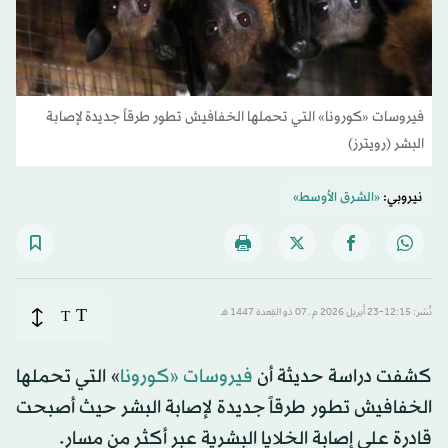
فيروسات «كورونا» التي تحملها الخفافيش تطور طرقاً جديدة لإصابة
البشر (رويترز)
نيروبي:
«الشرق الأوسط»
T
نُشر: 12:15-23 أبريل 2026 م ـ 07 ذو القِعدة 1447 هـ
T
كشفت دراسة حديثة أن
فيروسات «كورونا
» التي تحملها
الخفافيش تطور طرقاً جديدة لإصابة البشر حيث أصبحت
قادرة على إصابة الخلايا البشرية عبر أكثر من مسار.