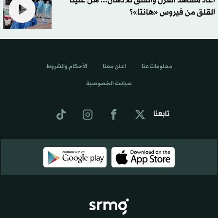
أعاد مشاهد العزل والقلق للأذهان... هل علينا
القلق من فيروس «هانتا»؟
معلومات عنا
اعلن معنا
الأحكام والشروط
سياسة الخصوصية
تابعنا