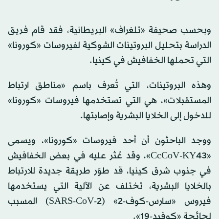
وبحسب صحيفة «تلغراف» البريطانية، فقد قام فريق
الدراسة بتحليل البروتينات الشوكية لفيروسات «كورونا»
التي تحملها الخفافيش في كينيا.
وهذه البروتينات، التي تُعرف باسم «مناطق ارتباط
المستقبلات»، هي التي تستخدمها فيروسات «كورونا»
للدخول إلى الخلايا البشرية وإصابتها.
ووجد الباحثون أن أحد فيروسات «كورونا»، ويسمى
«CcCoV-KY43»، وقد عُثر عليه في بعض الخفافيش
في جنوب شرق كينيا، قد طوّر طريقة جديدة للارتباط
بالخلايا البشرية، تختلف عن الآلية التي يستخدمها
فيروس «سارس-كوف-2» (SARS-CoV-2) المسبب
لجائحة «كوفيد-19».