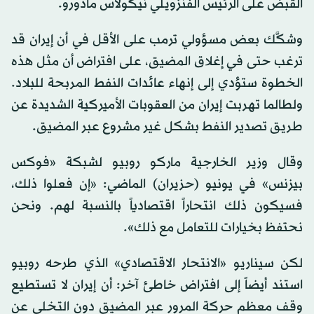
القبض على الرئيس الفنزويلي نيكولاس مادورو.
وشكَّك بعض مسؤولي ترمب على الأقل في أن إيران قد
ترغب حتى في إغلاق المضيق، على افتراض أن مثل هذه
الخطوة ستؤدي إلى إنهاء عائدات النفط المربحة للبلاد.
ولطالما تهربت إيران من العقوبات الأميركية الشديدة عن
طريق تصدير النفط بشكل غير مشروع عبر المضيق.
وقال وزير الخارجية ماركو روبيو لشبكة «فوكس
بيزنس» في يونيو (حزيران) الماضي: «إن فعلوا ذلك،
فسيكون ذلك انتحاراً اقتصادياً بالنسبة لهم. ونحن
نحتفظ بخيارات للتعامل مع ذلك».
لكن سيناريو «الانتحار الاقتصادي» الذي طرحه روبيو
استند أيضاً إلى افتراض خاطئ آخر: أن إيران لا تستطيع
وقف معظم حركة المرور عبر المضيق دون التخلي عن