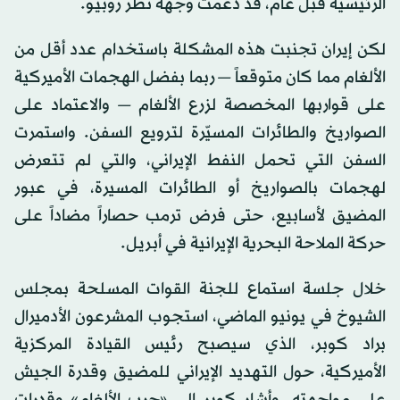
الرئيسية قبل عام، قد دعمت وجهة نظر روبيو.
لكن إيران تجنبت هذه المشكلة باستخدام عدد أقل من
الألغام مما كان متوقعاً — ربما بفضل الهجمات الأميركية
على قواربها المخصصة لزرع الألغام — والاعتماد على
الصواريخ والطائرات المسيّرة لترويع السفن. واستمرت
السفن التي تحمل النفط الإيراني، والتي لم تتعرض
لهجمات بالصواريخ أو الطائرات المسيرة، في عبور
المضيق لأسابيع، حتى فرض ترمب حصاراً مضاداً على
حركة الملاحة البحرية الإيرانية في أبريل.
خلال جلسة استماع للجنة القوات المسلحة بمجلس
الشيوخ في يونيو الماضي، استجوب المشرعون الأدميرال
براد كوبر، الذي سيصبح رئيس القيادة المركزية
الأميركية، حول التهديد الإيراني للمضيق وقدرة الجيش
على مواجهته. وأشار كوبر إلى «حرب الألغام» وقدرات