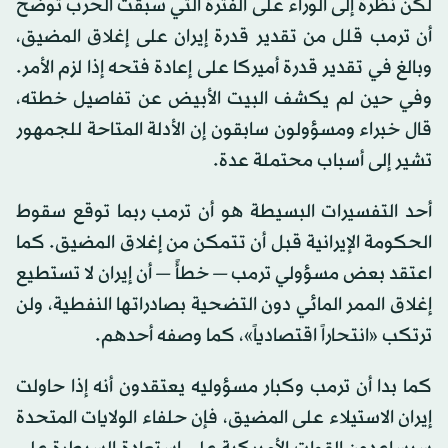
لكن نظرة إلى الوراء على الفترة التي سبقت الحرب توضح
أن ترمب قلل من تقدير قدرة إيران على إغلاق المضيق،
وبالغ في تقدير قدرة أميركا على إعادة فتحه إذا لزم الأمر.
وفي حين لم يكشف البيت الأبيض عن تفاصيل خطته،
قال خبراء ومسؤولون سابقون إن الأدلة المتاحة للجمهور
تشير إلى أسباب محتملة عدة.
أحد التفسيرات البسيطة هو أن ترمب ربما توقع سقوط
الحكومة الإيرانية قبل أن تتمكن من إغلاق المضيق. كما
اعتقد بعض مسؤولي ترمب — خطأً — أن إيران لا تستطيع
إغلاق الممر المائي دون التضحية بصادراتها النفطية، ولن
ترتكب «انتحاراً اقتصادياً»، كما وصفه أحدهم.
كما بدا أن ترمب وكبار مسؤوليه يعتقدون أنه إذا حاولت
إيران الاستيلاء على المضيق، فإن حلفاء الولايات المتحدة