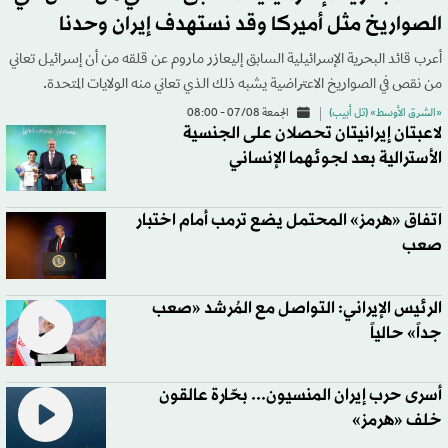
الصواريخ مثل أميركا وقد نستهدف إيران وحدنا
أعرب قائد البحرية الإسرائيلية السابق إليعازر ماروم عن قلقه من أن إسرائيل تعاني
من نقص في الصواريخ الاعتراضية يشبه ذلك الذي تعاني منه الولايات المتحدة.
«الشرق الأوسط» (تل أبيب)
الجمعة 07/08 - 08:00
لاعبتان إيرانيتان تحصلان على الجنسية
الأسترالية بعد لجوئهما الإنساني
اتفاق «هرمز» المحتمل يضع ترمب أمام اختبار
صعب
الرئيس الإيراني: التواصل مع المُرشد «صعب
جداً» حالياً
أسرى حرب إيران المنسيون... بحّارة عالقون
خلف «هرمز»