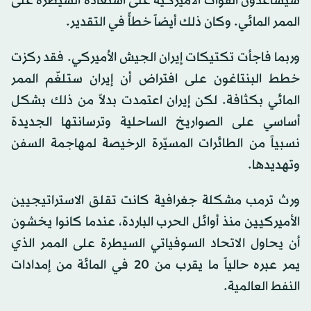
سيساعدون القوات الأميركية على استعادة السيطرة على
الممر المائي. وكان ذلك أيضاً خطأً في التقدير.
وربما فاجأت تكتيكات إيران الجيش الأميركي. فقد ركزت
خطط البنتاغون على افتراض أن إيران ستلغّم الممر
المائي بكثافة. لكن إيران اعتمدت بدلاً من ذلك بشكل
أساسي على الصواريخ الساحلية وترسانتها الجديدة
نسبياً من الطائرات المسيّرة الرخيصة لمهاجمة السفن
وتهديدها.
ورث ترمب مشكلة جغرافية كانت تقلق الاستراتيجيين
الأميركيين منذ أوائل الحرب الباردة، عندما كانوا يخشون
أن يحاول الاتحاد السوفياتي السيطرة على الممر الذي
يمر عبره حالياً ما يقرب من 20 في المائة من إمدادات
النفط العالمية.