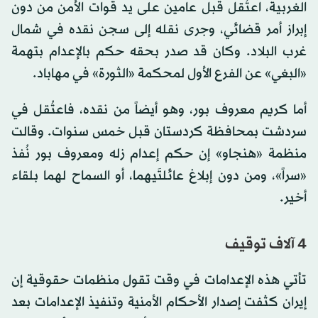
الغربية، اعتُقل قبل عامين على يد قوات الأمن من دون
إبراز أمر قضائي، وجرى نقله إلى سجن نقده في شمال
غرب البلاد. وكان قد صدر بحقه حكم بالإعدام بتهمة
«البغي» عن الفرع الأول لمحكمة «الثورة» في مهاباد.
أما كريم معروف‌ بور، وهو أيضاً من نقده، فاعتُقل في
سردشت بمحافظة كردستان قبل خمس سنوات. وقالت
منظمة «هنجاو» إن حكم إعدام زله ومعروف‌ بور نُفذ
«سراً»، ومن دون إبلاغ عائلتَيهما، أو السماح لهما بلقاء
أخير.
4 آلاف توقيف
تأتي هذه الإعدامات في وقت تقول منظمات حقوقية إن
إيران كثفت إصدار الأحكام الأمنية وتنفيذ الإعدامات بعد