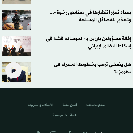
بغداد تُعزز انتشارها في «مناطق رخوة»...
وتحذير للفصائل المسلحة
إقالة مسؤولين بارزين بـ«الموساد» فشلا في
إسقاط النظام الإيراني
هل يضحّي ترمب بخطوطه الحمراء في
«هرمز»؟
معلومات عنا
اعلن معنا
الأحكام والشروط
سياسة الخصوصية