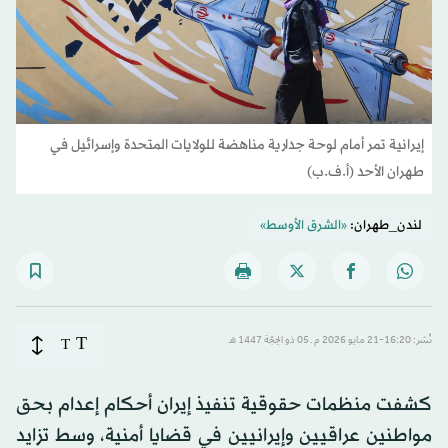
إيرانية تمر أمام لوحة جدارية مناهضة للولايات المتحدة وإسرائيل في
طهران الأحد (أ.ف.ب)
لندن_طهران:
«الشرق الأوسط»
T
نُشر: 16:20-21 مايو 2026 م ـ 05 ذو الحِجّة 1447 هـ
T
كشفت منظمات حقوقية تنفيذ إيران أحكام إعدام بحق
مواطنين عراقيين وإيرانيين في قضايا أمنية، وسط تزايد