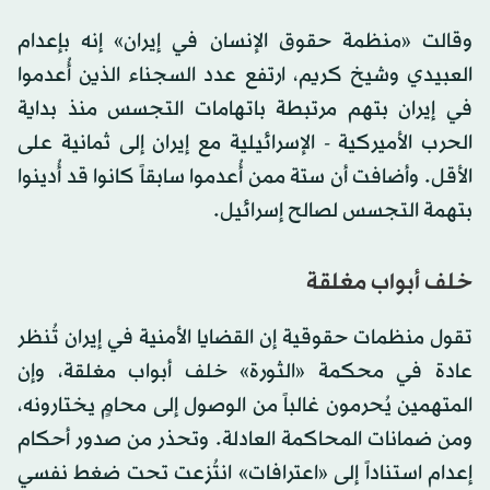
وقالت «منظمة حقوق الإنسان في إيران» إنه بإعدام
العبيدي وشيخ كريم، ارتفع عدد السجناء الذين أُعدموا
في إيران بتهم مرتبطة باتهامات التجسس منذ بداية
الحرب الأميركية - الإسرائيلية مع إيران إلى ثمانية على
الأقل. وأضافت أن ستة ممن أُعدموا سابقاً كانوا قد أُدينوا
بتهمة التجسس لصالح إسرائيل.
خلف أبواب مغلقة
تقول منظمات حقوقية إن القضايا الأمنية في إيران تُنظر
عادة في محكمة «الثورة» خلف أبواب مغلقة، وإن
المتهمين يُحرمون غالباً من الوصول إلى محامٍ يختارونه،
ومن ضمانات المحاكمة العادلة. وتحذر من صدور أحكام
إعدام استناداً إلى «اعترافات» انتُزعت تحت ضغط نفسي