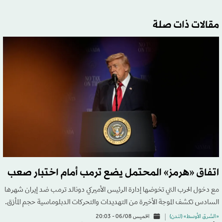
مقالات ذات صلة
اتفاق «هرمز» المحتمل يضع ترمب أمام اختبار صعب
مع دخول الحرب التي تخوضها إدارة الرئيس الأميركي دونالد ترمب ضد إيران شهرها
السادس تكشف الموجة الأخيرة من التهديدات والتحركات الدبلوماسية حجم المأزق.
«الشرق الأوسط» (لندن)
الخميس 06/08 - 20:03