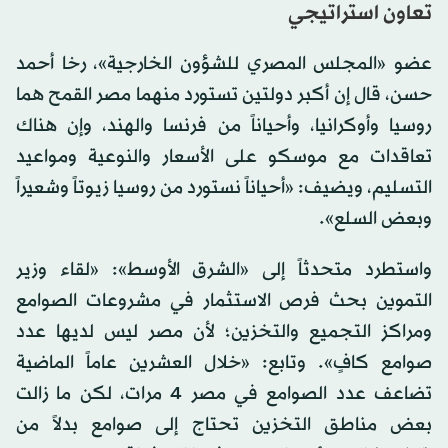
تعاون استراتيجي
عضو «المجلس المصري للشؤون الخارجية»، رخا أحمد
حسن، قال إن أكبر دولتين تستورد منهما مصر القمح هما
روسيا وأوكرانيا، وأحياناً من فرنسا والهند، وإن هناك
تعاقدات مع موسكو على الأسعار والنوعية ومواعيد
التسليم، ويضيف: «أحياناً نستورد من روسيا زيوتاً وشعيراً
وبعض السلع».
واستطرد متحدثاً إلى «الشرق الأوسط»: «لقاء وزير
التموين بحث فرص الاستثمار في مشروعات الصوامع
ومراكز التجميع والتخزين؛ لأن مصر ليس لديها عدد
صوامع كافٍ». وتابع: «خلال العشرين عاماً الماضية
تضاعف عدد الصوامع في مصر 4 مرات، لكن ما زالت
بعض مناطق التخزين تحتاج إلى صوامع بدلاً من