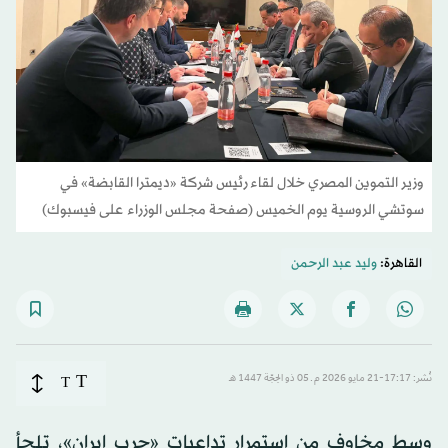
وزير التموين المصري خلال لقاء رئيس شركة «ديمترا القابضة» في
سوتشي الروسية يوم الخميس (صفحة مجلس الوزراء على فيسبوك)
القاهرة:
وليد عبد الرحمن
T
نُشر: 17:17-21 مايو 2026 م ـ 05 ذو الحِجّة 1447 هـ
T
وسط مخاوف من استمرار تداعيات «حرب إيران»، تلجأ