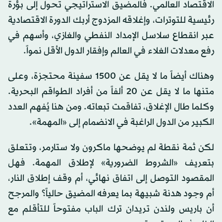
الاقتصاد العالمي. فالمضيق الاستراتيجي تحول إلى بؤرة
رئيسية للتوترات، وإغلاقه المزدوج أربك الدورة الاقتصادية
عبر انقطاع سلاسل الإمداد النفطي والغازي، وأسهم في
رفع معدلات الغلاء في العالم وإفقار الدول الأقل نمواً.
وهناك أيضاً ما لا يقل عن 1500 سفينة محتجزة، وعلى
متنها ما لا يقل عن 20 ألفاً من أفراد الطواقم البحرية.
وكلما طال الإغلاق، تفاقمت تبعاته. ومن هنا يُفهم العدد
الكبير من الدول الراغبة في الانضمام إلى «المهمة».
لكن ثمة نقطة لم يوضحها ماكرون ولا ستارمر، وتتعلق
بتعريف «الشروط الضرورية» لإطلاق المهمة. فهل
المقصود التوصل إلى اتفاق نهائي، أم وقف إطلاق النار،
أم وجود هدنة شبيهة بما يعرفه المضيق حالياً؟ والمرجح
أن باريس ولندن تريدان ترك الباب مفتوحاً للتأقلم مع