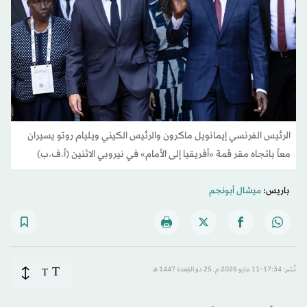
الرئيس الفرنسي إيمانويل ماكرون والرئيس الكيني ويليام روتو يسيران
معاً باتجاه مقر قمة «أفريقيا إلى الأمام» في نيروبي الاثنين (أ.ف.ب)
باريس:
ميشال أبونجم
T
نُشر: 17:34-11 مايو 2026 م ـ 25 ذو القِعدة 1447 هـ
T