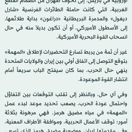
أوروبية في باريس، إلى تخوف طهران من انضمام القطع
الغربية، التي كانت حاملة الطائرات الفرنسية «شارل
ديغول» والمدمرة البريطانية «دراغون» بداية طلائعها،
إلى الأسطول الأميركي، أو أن تكون بديلاً منه في حال
انسحاب القوة البحرية الأميركية.
غير أن ثمة من يربط تسارع التحضيرات لإطلاق «المهمة»
بتوقع التوصل إلى اتفاق أولي بين إيران والولايات المتحدة
ينهي حال الحرب، بما كان سيفتح الباب سريعاً أمام
انتشار القوة الموعودة.
وفي أي حال، وبالنظر إلى تقلب التوقعات بين التفاؤل
واحتمال عودة الحرب، يصعب تحديد موعد لبدء عمل
«المهمة» في مياه مضيق هرمز. فهي مرهونة بثلاثة
أمور: توقف الأعمال الحربية، وموافقة الأطراف المعنية،
وفي مقدمتها إيران، ووضعية مضيق هرمز الذي تسعى