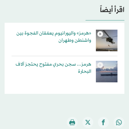
اقرأ أيضاً
«هرمز» واليورانيوم يعمّقان الفجوة بين
واشنطن وطهران
هرمز... سجن بحري مفتوح يحتجز آلاف
البحارة