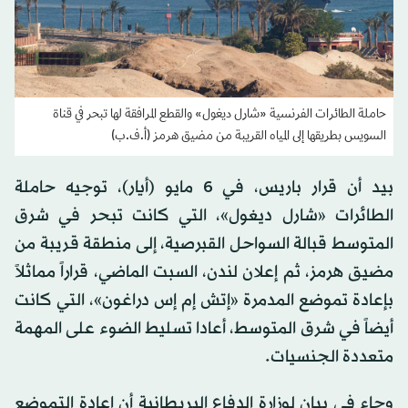
حاملة الطائرات الفرنسية «شارل ديغول» والقطع المرافقة لها تبحر في قناة
السويس بطريقها إلى المياه القريبة من مضيق هرمز (أ.ف.ب)
بيد أن قرار باريس، في 6 مايو (أيار)، توجيه حاملة
الطائرات «شارل ديغول»، التي كانت تبحر في شرق
المتوسط قبالة السواحل القبرصية، إلى منطقة قريبة من
مضيق هرمز، ثم إعلان لندن، السبت الماضي، قراراً مماثلاً
بإعادة تموضع المدمرة «إتش إم إس دراغون»، التي كانت
أيضاً في شرق المتوسط، أعادا تسليط الضوء على المهمة
متعددة الجنسيات.
وجاء في بيان لوزارة الدفاع البريطانية أن إعادة التموضع