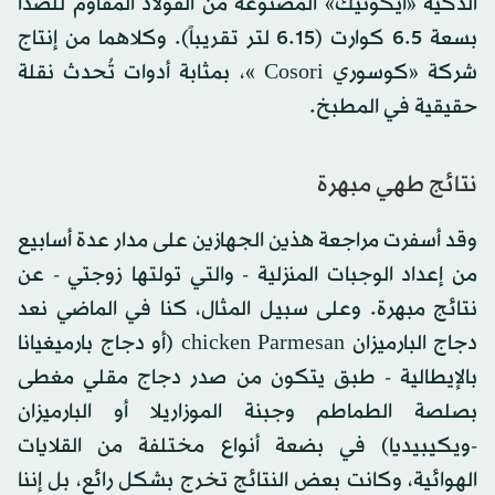
الذكية «آيكونيك» المصنوعة من الفولاذ المقاوم للصدأ
بسعة 6.5 كوارت (6.15 لتر تقريباً). وكلاهما من إنتاج
شركة «كوسوري Cosori »، بمثابة أدوات تُحدث نقلة
حقيقية في المطبخ.
نتائج طهي مبهرة
وقد أسفرت مراجعة هذين الجهازين على مدار عدة أسابيع
من إعداد الوجبات المنزلية - والتي تولتها زوجتي - عن
نتائج مبهرة. وعلى سبيل المثال، كنا في الماضي نعد
دجاج البارميزان chicken Parmesan (أو دجاج بارميغيانا
بالإيطالية - طبق يتكون من صدر دجاج مقلي مغطى
بصلصة الطماطم وجبنة الموزاريلا أو البارميزان
-ويكيبيديا) في بضعة أنواع مختلفة من القلايات
الهوائية، وكانت بعض النتائج تخرج بشكل رائع، بل إننا