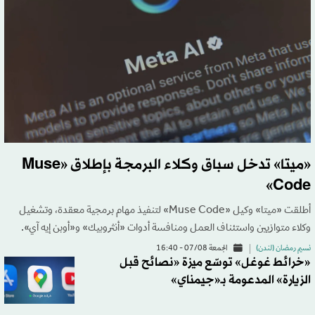
«ميتا» تدخل سباق وكلاء البرمجة بإطلاق «Muse
Code»
أطلقت «ميتا» وكيل «Muse Code» لتنفيذ مهام برمجية معقدة، وتشغيل
وكلاء متوازيين واستئناف العمل ومنافسة أدوات «أنثروبيك» و«أوبن إيه آي».
نسيم رمضان (لندن)
الجمعة 07/08 - 16:40
«خرائط غوغل» توسّع ميزة «نصائح قبل
الزيارة» المدعومة بـ«جيمناي»