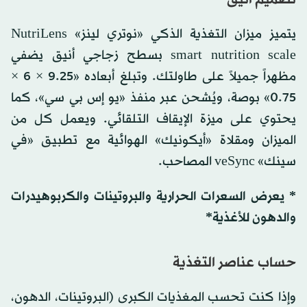
تصميم أنيق
يتميز ميزان التغذية الذكي «نوتري لينز» NutriLens
smart nutrition scale بسطح زجاجي أنيق يضفي
مظهراً جميلاً على طاولتك. وتبلغ أبعاده «9.25 × 6 ×
0.75» بوصة، ويُشحن عبر منفذ «يو إس بي سي»، كما
يحتوي على ميزة الإيقاف التلقائي. ويعمل كل من
الميزان ومقلاة «أيكونيك» الهوائية مع تطبيق «في
سينك» veSync المصاحب.
* يعرض السعرات الحرارية والبروتينات والكربوهيدرات
والدهون للأغذية*
حساب عناصر التغذية
وإذا كنت تحسب المغذيات الكبرى (البروتينات، الدهون،