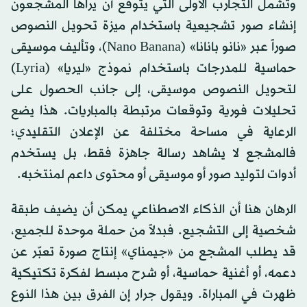
وتشمل التجارب الأولى التي يتوقع أن يراها المشجعون
إنشاء صور تشجيعية باستخدام ميزة تحويل النصوص
صوراً عبر «نانو بانانا» (Nano Banana)، وتأليف موسيقى
حماسية للمدرجات باستخدام نموذج «ليريا» (Lyria)
لتحويل النصوص موسيقى، إلى جانب الحصول على
تحليلات فورية وتوقعات مرتبطة بالمباريات. هذا يضع
الرعاية في مساحة مختلفة عن الإعلان التقليدي؛
فالمشجع لا يشاهد رسالة جاهزة فقط، بل يستخدم
أدوات لتوليد صور أو موسيقى أو محتوى داعم لمنتخبه.
الرهان هنا أن الذكاء الاصطناعي يمكن أن يضيف طبقة
شخصية إلى التشجيع. فبدلاً من حملة موحدة للجميع،
قد يطلب المشجع من «جيمناي» إنتاج صورة تعبّر عن
دعمه، أو أغنية حماسية، أو شرح مبسط لفكرة تكتيكية
ظهرت في المباراة. ويقول جرار إن الفرق بين هذا النوع