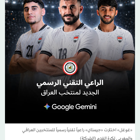
«غوغل» اختارت «جيمناي» راعياً تقنياً رسمياً للمنتخبين العراقي
والمغربي لكرة القدم (الشركة)