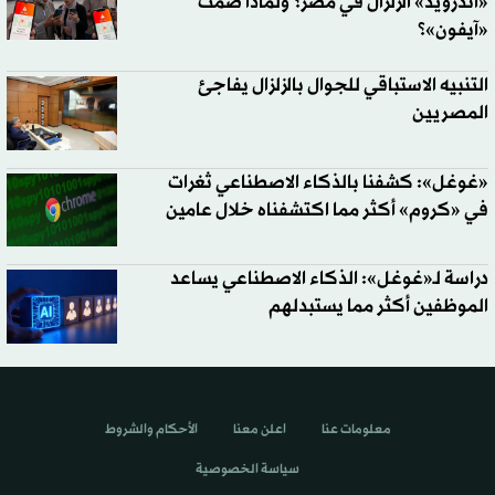
«آندرويد» الزلزال في مصر؟ ولماذا صمت
«آيفون»؟
التنبيه الاستباقي للجوال بالزلزال يفاجئ
المصريين
«غوغل»: كشفنا بالذكاء الاصطناعي ثغرات
في «كروم» أكثر مما اكتشفناه خلال عامين
دراسة لـ«غوغل»: الذكاء الاصطناعي يساعد
الموظفين أكثر مما يستبدلهم
معلومات عنا
اعلن معنا
الأحكام والشروط
سياسة الخصوصية