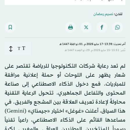
لندن:
نسيم رمضان
آخر تحديث: 13:39-17 مايو 2026 م ـ 01 ذو الحِجّة 1447 هـ
T
T
نُشر: 15:51-15 مايو 2026 م ـ 29 ذو القِعدة 1447 هـ
لم تعد رعاية شركات التكنولوجيا للرياضة تقتصر على
شعار يظهر على اللوحات أو حملة إعلانية مرافقة
للمباريات. فمع دخول الذكاء الاصطناعي إلى صناعة
المحتوى والتفاعل الجماهيري، تتحول الرعاية التقنية
محاولةً لإعادة تعريف العلاقة بين المشجع والفريق. في
هذا السياق، أعلنت «غوغل» اختيار «جيمناي» (Gemini)
مساعدها القائم على الذكاء الاصطناعي، راعياً تقنياً
رسمياً للمنتخبين الوطنيين العراقي والمغربي لكرة