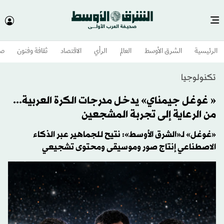
الرئيسية
الشرق الأوسط​
العالم
الرأي
الاقتصاد
ثقافة وفنون
صح
تكنولوجيا
« غوغل جيمناي» يدخل مدرجات الكرة العربية...
من الرعاية إلى تجربة المشجعين
«غوغل» لـ«الشرق الأوسط»: نتيح للجماهير عبر الذكاء
الاصطناعي إنتاج صور وموسيقى ومحتوى تشجيعي