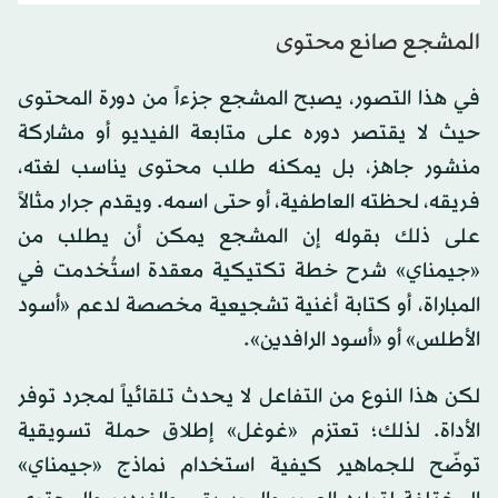
المشجع صانع محتوى
في هذا التصور، يصبح المشجع جزءاً من دورة المحتوى
حيث لا يقتصر دوره على متابعة الفيديو أو مشاركة
منشور جاهز، بل يمكنه طلب محتوى يناسب لغته،
فريقه، لحظته العاطفية، أو حتى اسمه. ويقدم جرار مثالاً
على ذلك بقوله إن المشجع يمكن أن يطلب من
«جيمناي» شرح خطة تكتيكية معقدة استُخدمت في
المباراة، أو كتابة أغنية تشجيعية مخصصة لدعم «أسود
الأطلس» أو «أسود الرافدين».
لكن هذا النوع من التفاعل لا يحدث تلقائياً لمجرد توفر
الأداة. لذلك؛ تعتزم «غوغل» إطلاق حملة تسويقية
توضّح للجماهير كيفية استخدام نماذج «جيمناي»