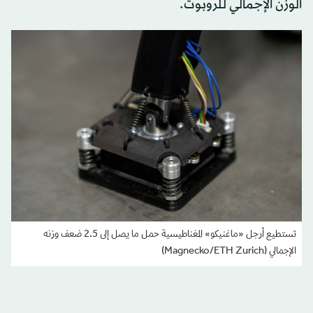
الوزن الإجمالي للروبوت.
تستطيع أرجل «ماغنيكو» المغناطيسية حمل ما يصل إلى 2.5 ضعف وزنه
الإجمالي (Magnecko/ETH Zurich)