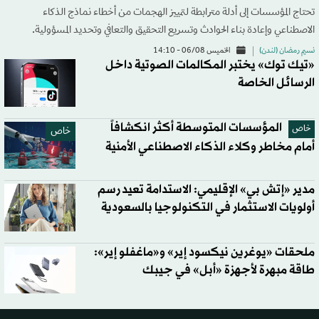
تحتاج المؤسسات إلى أدلة مترابطة لتمييز الهجمات من أخطاء نماذج الذكاء
الاصطناعي وإعادة بناء الحوادث وتسريع التحقيق والتعافي وتحديد المسؤولية.
نسيم رمضان (لندن)
الخميس 06/08 - 14:10
«تيك توك» يختبر المكالمات الصوتية داخل
الرسائل الخاصة
المؤسسات المتوسطة أكثر انكشافاً
خاص
خاص
أمام مخاطر وكلاء الذكاء الاصطناعي الأمنية
مدير «إتش بي» الإقليمي: الاستدامة تعيد رسم
أولويات الاستثمار في التكنولوجيا بالسعودية
ملحقات «يوغرين نيكسود إير» و«ماغفلو إير»:
طاقة مبهرة لأجهزة «أبل» في جيبك