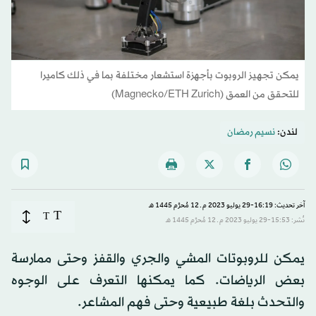
يمكن تجهيز الروبوت بأجهزة استشعار مختلفة بما في ذلك كاميرا
للتحقق من العمق (Magnecko/ETH Zurich)
لندن:
نسيم رمضان
آخر تحديث: 16:19-29 يوليو 2023 م ـ 12 مُحرَّم 1445 هـ
T
T
نُشر: 15:53-29 يوليو 2023 م ـ 12 مُحرَّم 1445 هـ
يمكن للروبوتات المشي والجري والقفز وحتى ممارسة
بعض الرياضات. كما يمكنها التعرف على الوجوه
والتحدث بلغة طبيعية وحتى فهم المشاعر.