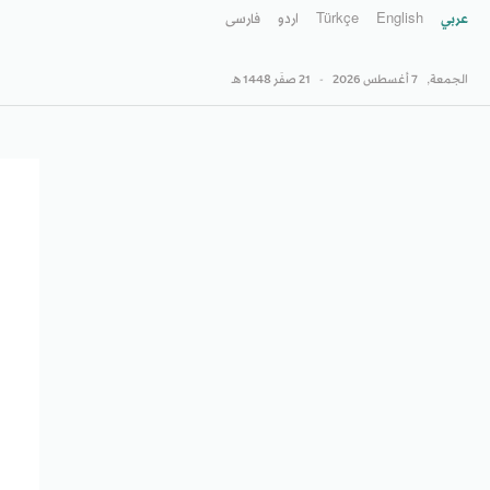
عربي
English
Türkçe
اردو
فارسى
الجمعة,
7 أغسطس 2026
-
21 صفَر 1448 هـ