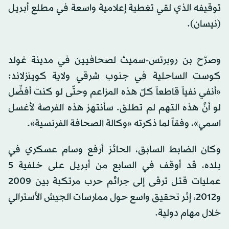
توقيفه الذي لقي تغطية إعلامية واسعة في مطلع أبريل
(نيسان).
وصرَّح بن روبرتس-سميث لصحافيين في مدينة غولد
كوست الساحلية في جنوب شرقي ولاية كوينزلاند:
«أنفي نفياً قاطعاً كلّ هذه المزاعم وحتّى لو كنت أفضِّل
لو أنَّ هذه التهم لم تطلق. سأنتهز هذه الفرصة لأغسل
اسمي»، وفقاً لما ذكرته «وكالة الصحافة الفرنسية».
وكان الضابط السابق، الحائز أرفع وسام عسكري في
بلده، قد أوقف في السابع من أبريل على خلفية 5
عمليات قتل ترقى إلى جرائم حرب مرتكبة بين 2009
و2012، إثر تحقيق واسع حول ممارسات الجيش الأسترالي
خلال مهام دولية.