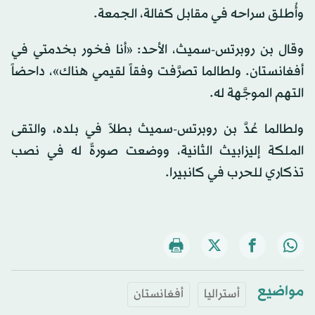
وأُطلق سراحه في مقابل كفالة، الجمعة.
وقال بن روبرتس-سميث، الأحد: «أنا فخور بخدمتي في
أفغانستان. ولطالما تصرَّفت وفقاً لقيمي هناك»، داحضاً
التهم الموجَّهة له.
ولطالما عُدَّ بن روبرتس-سميث بطلاً في بلده، والتقى
الملكة إليزابيث الثانية، ووضعت صورةً له في نصب
تذكاري للحرب في كانبيرا.
مواضيع
أستراليا
أفغانستان