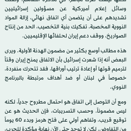
وسائل إعلام أميركية عن مسؤولين إسرائيليين
تشديدهم على أن يتضمن أي اتفاق نهائي، إزالة المواد
النووية المخصبة، تفكيك بنية التخصيب، الحد من إنتاج
الصواريخ، ووقف دعم إيران لحلفائها الإقليميين.
هذه مطالب أوسع بكثير من مضمون الهدنة الأولية. ويرى
البعض أنه إذا شعرت إسرائيل بأن الاتفاق يمنح إيران وقتاً
لترميم قوتها أو إعادة ترتيب أوراقها، فقد تتحرك منفردة،
خصوصاً في لبنان أو ضد أهداف مرتبطة بالبرنامج
النووي.
ومع أن التوصل إلى اتفاق هو احتمال مطروح جدياً، لكنه
ليس مضموناً. وحسب التسريبات، فإن الحديث هو عن
توقيع قريب، وتفاهم أولي على فتح هرمز وبدء 60 يوماً
من التفاوض. لكن لا توجد حتى الآن نهاية مؤكدة للحرب،