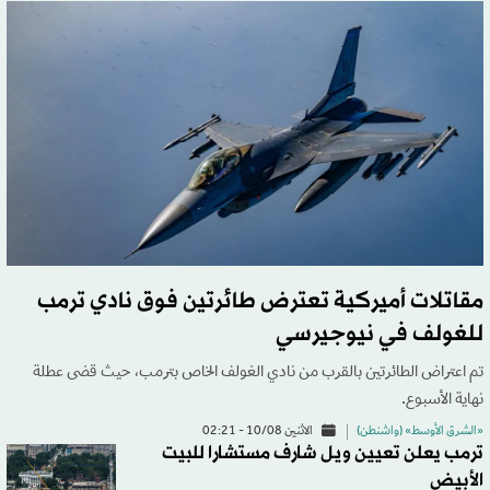
مقاتلات أميركية تعترض طائرتين فوق نادي ترمب
للغولف في نيوجيرسي
تم اعتراض الطائرتين بالقرب من نادي الغولف الخاص بترمب، حيث قضى عطلة
نهاية الأسبوع.
«الشرق الأوسط» (واشنطن)
الاثنين 10/08 - 02:21
ترمب يعلن تعيين ويل شارف مستشارا للبيت
الأبيض