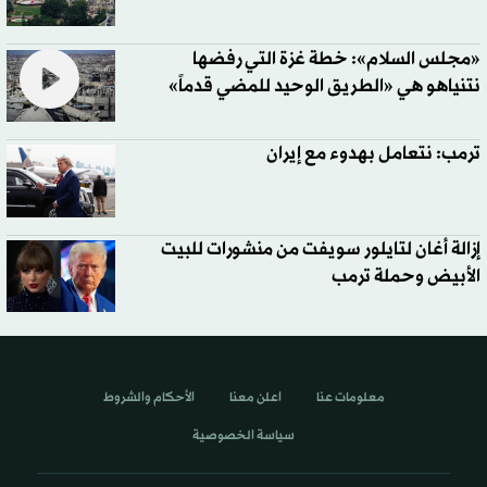
«مجلس السلام»: خطة غزة التي رفضها
نتنياهو هي «الطريق الوحيد للمضي قدماً»
ترمب: نتعامل بهدوء مع إيران
إزالة أغان لتايلور سويفت من منشورات للبيت
الأبيض وحملة ترمب
معلومات عنا
اعلن معنا
الأحكام والشروط
سياسة الخصوصية