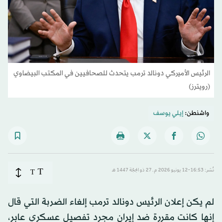
الرئيس الأميركي دونالد ترمب يتحدث للصحافيين في المكتب البيضاوي
(رويترز)
واشنطن:
إيلي يوسف
T
نُشر: 16:53-12 يونيو 2026 م ـ 27 ذو الحِجّة 1447 هـ
T
لم يكن إعلان الرئيس دونالد ترمب إلغاء الضربة التي قال
إنها كانت مقررة ضد إيران مجرد تفصيل عسكري عابر،