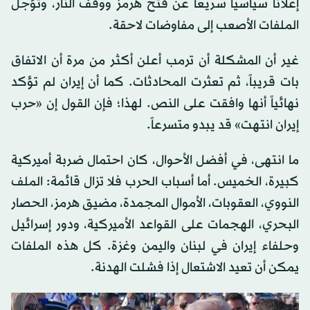
إعلاناً سياسياً سريعاً عن فتح هرمز ووقف النار، وتؤجل
الملفات الأصعب إلى مفاوضات لاحقة.
غير أن المشكلة أن ترمب أعلن أكثر من مرة أن الاتفاق
بات قريباً، ثم تعثرت المحادثات. كما أن إيران لم تؤكد
نهائياً أنها وافقت على النص. لهذا؛ فإن القول إن «حرب
إيران انتهت» قد يبدو متسرعاً.
ما انتهى، في أفضل الأحوال، كان احتمال ضربة أميركية
كبيرة، الخميس. أما أسباب الحرب فلا تزال قائمة: الملف
النووي، العقوبات، الأموال المجمدة، مضيق هرمز، الحصار
البحري، الهجمات على القواعد الأميركية، ودور إسرائيل
وحلفاء إيران في لبنان واليمن وغزة. كل هذه الملفات
يمكن أن تعيد الاشتعال إذا فشلت الهدنة.