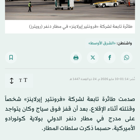
طائرة تابعة لشركة «فرونتير إيرلاينز» في مطار دنفر (رويترز)
واشنطن:
«الشرق الأوسط»
T
نُشر: 01:14-10 مايو 2026 م ـ 24 ذو القِعدة 1447 هـ
T
صدمت طائرة تابعة لشركة «فرونتير إيرلاينز» شخصاً
وقتلته أثناء الإقلاع، بعد أن قفز فوق سياج وكان يتواجد
على مدرج في مطار دنفر الدولي بولاية كولورادو
الأميركية، حسبما ذكرت سلطات المطار.