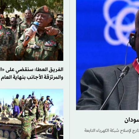
الفريق العطا: سنقضي على «ا
والمرتزقة الأجانب بنهاية العام
سودان
رج لإصلاح شبكة الكهرباء التابعة