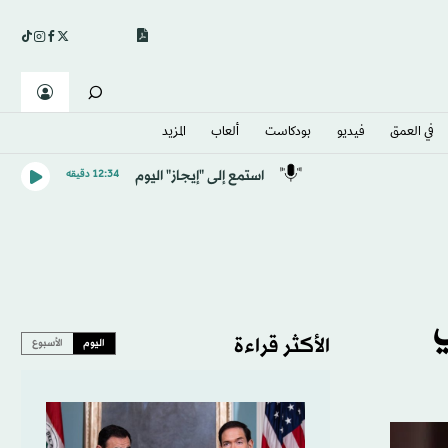
في العمق
فيديو
بودكاست
ألعاب
المزيد
استمع إلى "إيجاز" اليوم
12:34 دقيقه
الأكثر قراءة
اليوم
الأسبوع