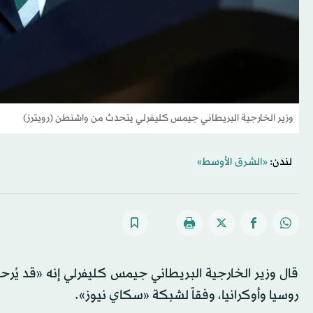
وزير الخارجية البريطاني جيمس كليفرلي يتحدث من واشنطن (رويترز)
لندن:
«الشرق الأوسط»
قال وزير الخارجية البريطاني جيمس كليفرلي إنه «قد يُ
روسيا وأوكرانيا، وفقاً لشبكة «سكاي نيوز».