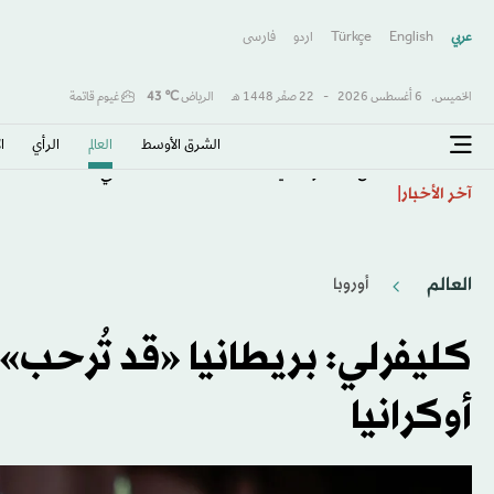
عربي
English
Türkçe
اردو
فارسى
الخميس,
6 أغسطس 2026
-
22 صفَر 1448 هـ
الرياض
℃
43
غيوم قاتمة
الشرق الأوسط​
العالم
الرأي
ا
هل «تتآمر» علينا أنظمة الذكاء الاصطناعي؟
آخر الأخبار
العالم
أوروبا
كليفرلي: بريطانيا «قد تُرحب»
أوكرانيا