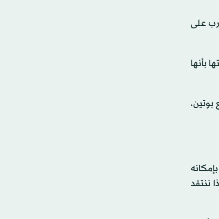
غرب على
ا بأنها
 بوتين،
بإمكانه
ا ننتقد