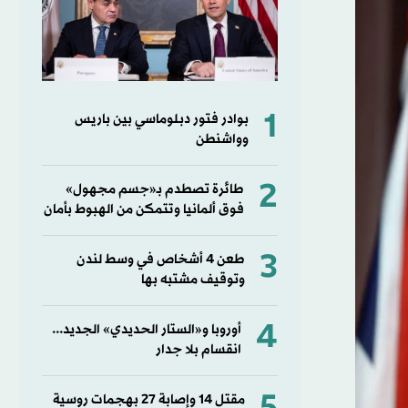
1
بوادر فتور دبلوماسي بين باريس
وواشنطن
2
طائرة تصطدم بـ«جسم مجهول»
فوق ألمانيا وتتمكن من الهبوط بأمان
3
طعن 4 أشخاص في وسط لندن
وتوقيف مشتبه بها
4
أوروبا و«الستار الحديدي» الجديد...
انقسام بلا جدار
مقتل ⁠14 وإصابة ‌27 بهجمات روسية