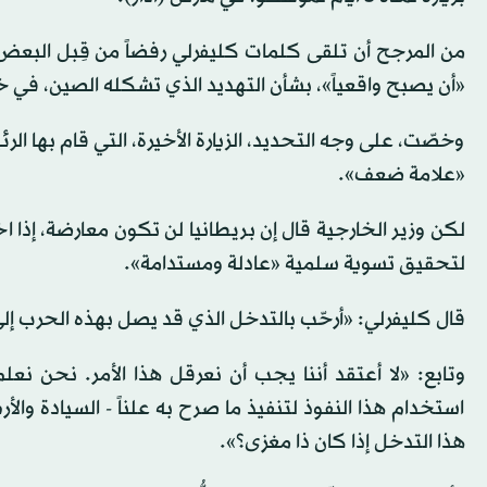
من المرجح أن تلقى كلمات كليفرلي رفضاً من قِبل البعض - 
«أن يصبح واقعياً»، بشأن التهديد الذي تشكله الصين، في خ
وخصّت، على وجه التحديد، الزيارة الأخيرة، التي قام بها ال
«علامة ضعف».
لكن وزير الخارجية قال إن بريطانيا لن تكون معارضة، إذا 
لتحقيق تسوية سلمية «عادلة ومستدامة».
قال كليفرلي: «أرحّب بالتدخل الذي قد يصل بهذه الحرب إل
وتابع: «لا أعتقد أننا يجب أن نعرقل هذا الأمر. نحن نعل
استخدام هذا النفوذ لتنفيذ ما صرح به علناً - السيادة وال
هذا التدخل إذا كان ذا مغزى؟».