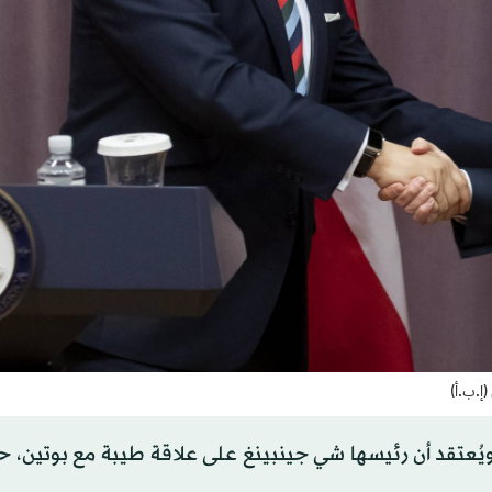
(إ.ب.أ)
يُعتقد أن رئيسها شي جينبينغ على علاقة طيبة مع بوتين، 