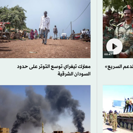
00:47
لدعم السريع»
معارك تيغراي توسع التوتر على حدود
السودان الشرقية