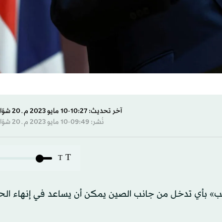
آخر تحديث: 10:27-10 مايو 2023 م ـ 20 شوّال 1444 هـ
نُشر: 09:49-10 مايو 2023 م ـ 20 شوّال 1444 هـ
T
T
رحب» بأي تدخل من جانب الصين يمكن أن يساعد في إنهاء الح