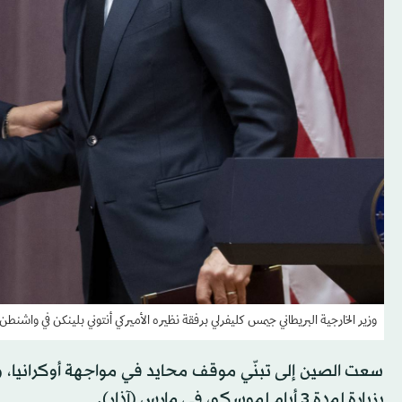
وزير الخارجية البريطاني جيمس كليفرلي برفقة نظيره الأميركي أنتوني بلينكن في واشنطن 
سعت الصين إلى تبنّي موقف محايد في مواجهة أوكرانيا، و
بزيارة لمدة 3 أيام لموسكو، في مارس (آذار).