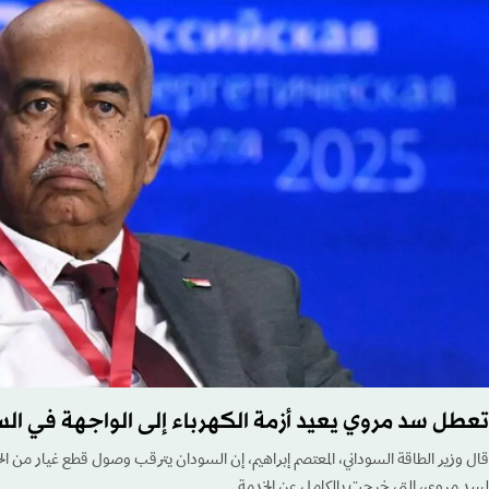
تعطل سد مروي يعيد أزمة الكهرباء إلى الواجهة في ال
قال وزير الطاقة السوداني، المعتصم إبراهيم، إن السودان يترقب وصول قطع غيار من الخا
لسد مروي، التي خرجت بالكامل عن الخدمة