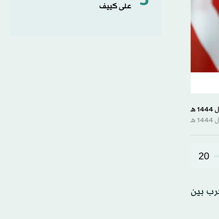
5
على كييف
20
رب بين