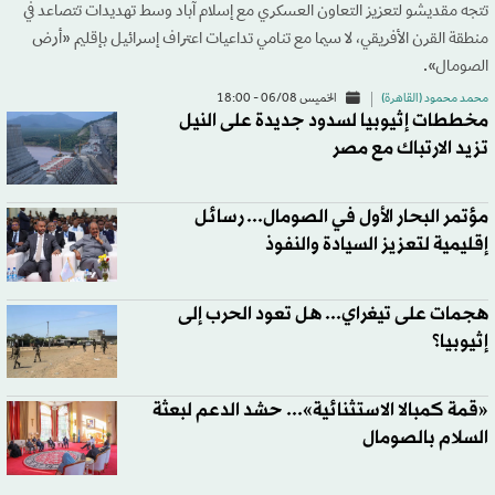
تتجه مقديشو لتعزيز التعاون العسكري مع إسلام آباد وسط تهديدات تتصاعد في
منطقة القرن الأفريقي، لا سيما مع تنامي تداعيات اعتراف إسرائيل بإقليم «أرض
الصومال».
محمد محمود (القاهرة)
الخميس 06/08 - 18:00
مخططات إثيوبيا لسدود جديدة على النيل
تزيد الارتباك مع مصر
مؤتمر البحار الأول في الصومال... رسائل
إقليمية لتعزيز السيادة والنفوذ
هجمات على تيغراي... هل تعود الحرب إلى
إثيوبيا؟
«قمة كمبالا الاستثنائية»... حشد الدعم لبعثة
السلام بالصومال