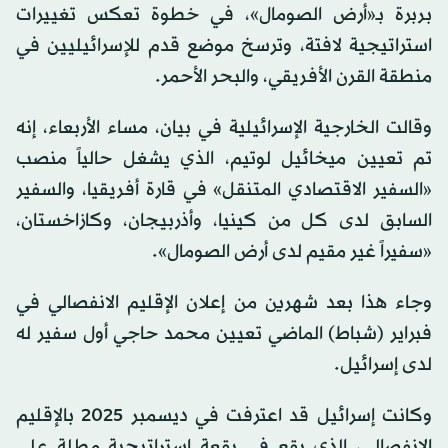
بربرة بـ«أرض الصومال»، في خطوة تعكس تغييرات
استراتيجية لافتة، وترسخ موضع قدم للإسرائيليين في
منطقة القرن الأفريقي، والبحر الأحمر.
وقالت الخارجية الإسرائيلية في بيان، مساء الأربعاء، إنه
تم تعيين ميخائيل لوتيم، الذي يشغل حالياً منصب
«السفير الاقتصادي المتنقل» في قارة أفريقيا، والسفير
السابق لدى كل من كينيا، وأذربيجان، وكازاخستان،
«سفيراً غير مقيم لدى أرض الصومال».
وجاء هذا بعد شهرين من إعلان الإقليم الانفصالي في
فبراير (شباط) الماضي تعيين محمد حاجي أول سفير له
لدى إسرائيل.
وكانت إسرائيل قد اعترفت في ديسمبر 2025 بالإقليم
الانفصالي، الذي يقع في بقعة استراتيجية مطلة على